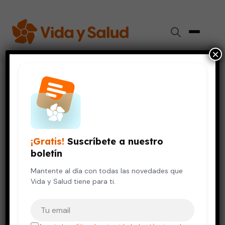
×
Inicio
›
Videos de Salud
›
Los hombres: víctimas inesperadas del cáncer de seno
CÁNCER
SALUD DEL HOMBRE
Los hombres: víctimas
¡Gratis!
Suscríbete a nuestro
inesperadas del cáncer de seno
boletín
16 de marzo, 2017
Mantente al día con todas las novedades que
Vida y Salud tiene para ti.
Tu correo electrónico