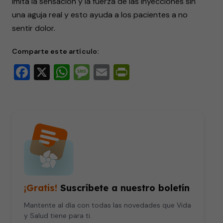
imita la sensación y la fuerza de las inyecciones sin
1
minute,
una aguja real y esto ayuda a los pacientes a no
44
sentir dolor.
seconds
Comparte este artículo:
Facebook
X
WhatsApp
Message
Email
PrintFriendly
¡Gratis!
Suscríbete a nuestro boletín
Mantente al día con todas las novedades que Vida
y Salud tiene para ti.