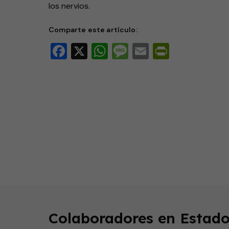
los nervios.
Comparte este artículo:
Facebook
X
WhatsApp
Message
Email
PrintFri
0
seconds
of
2
minutes,
39
seconds
Volume
Colaboradores en Estado
90%