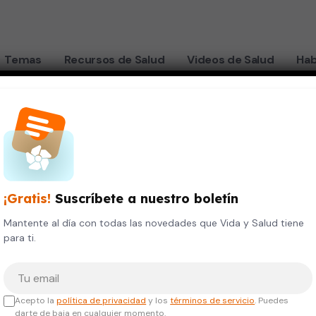
Temas
Recursos de Salud
Videos de Salud
Hab
del dolor de esp
¡Gratis!
Suscríbete a nuestro boletín
Mantente al día con todas las novedades que Vida y Salud tiene
para ti.
Tu correo electrónico
Acepto la
política de privacidad
y los
términos de servicio
. Puedes
darte de baja en cualquier momento.