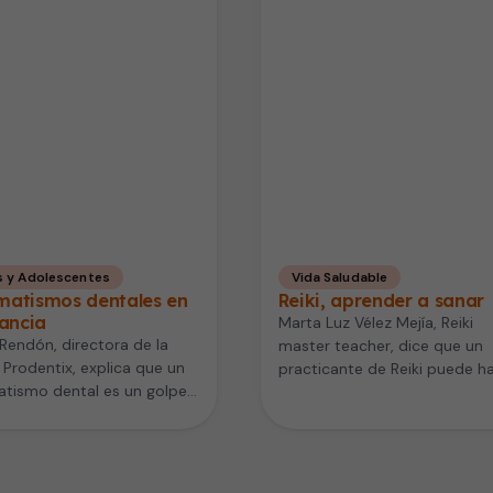
s y Adolescentes
Vida Saludable
matismos dentales en
Reiki, aprender a sanar
fancia
Marta Luz Vélez Mejía, Reiki
Rendón, directora de la
master teacher, dice que un
a Prodentix, explica que un
practicante de Reiki puede h
tismo dental es un golpe
una alineación energética a s
las superficies dentales o…