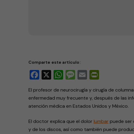
Prevalencia del dolor de esp
Comparte este artículo:
Facebook
X
WhatsApp
Message
Email
PrintFri
El profesor de neurocirugía y cirugía de column
enfermedad muy frecuente y, después de las infe
atención médica en Estados Unidos y México.
El doctor explica que el dolor
lumbar
puede ser c
y de los discos, así como también puede produc