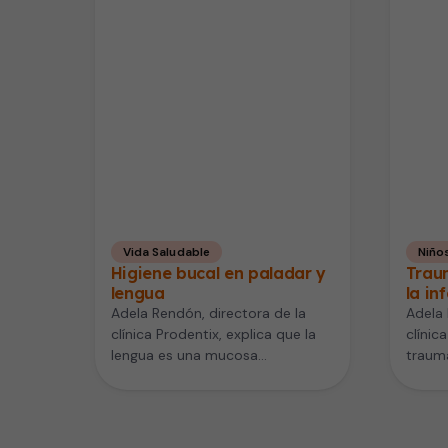
Vida Saludable
Niño
Higiene bucal en paladar y
Trau
lengua
la in
Adela Rendón, directora de la
Adela 
clínica Prodentix, explica que la
clínic
lengua es una mucosa
trauma
especializada y que al
sobre 
despertarnos está…