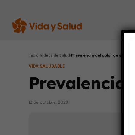
Inicio
›
Videos de Salud
›
Prevalencia del dolor de espalda
VIDA SALUDABLE
Prevalencia 
12 de octubre, 2023