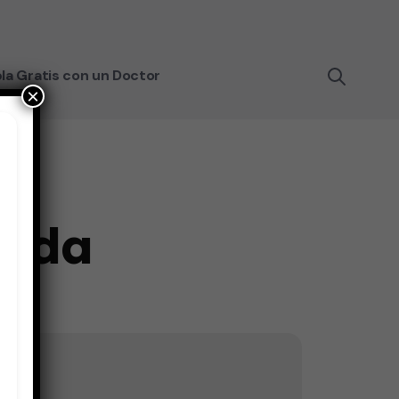
la Gratis con un Doctor
×
alda