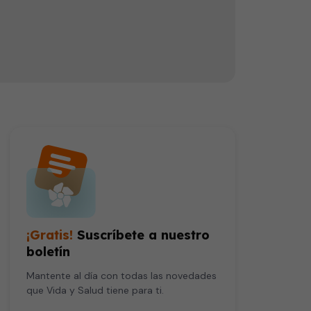
El profesor de neurocirugía y cirugía de columna Javier Avendaño dice que el dolor de espalda es una enfermedad muy frecuente y, después de las infecciones en vías respiratorias, es la segunda causa de atención médica en Estados Unidos y México. El doctor explica que el dolor lumbar puede ser causado por el desgaste de la columna, de los ligamentos y de los discos, así como también puede producirse por la estrechez de los conductos por donde viajan los nervios.
¡Gratis!
Suscríbete a nuestro
boletín
Mantente al día con todas las novedades
que Vida y Salud tiene para ti.