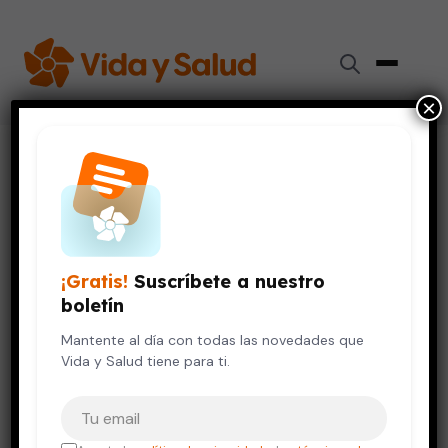
×
Inicio
›
Videos de Salud
›
Probióticos y prebióticos
DIGESTIÓN Y NUTRICIÓN
Probióticos y prebióticos
¡Gratis!
Suscríbete a nuestro
12 de octubre, 2023
boletín
Mantente al día con todas las novedades que
Vida y Salud tiene para ti.
Tu correo electrónico