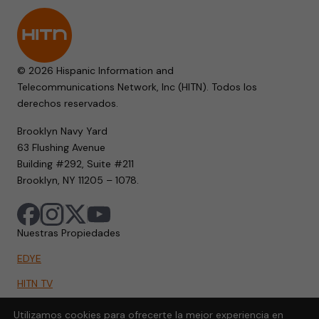
© 2026 Hispanic Information and
Telecommunications Network, Inc (HITN). Todos los
derechos reservados.
Brooklyn Navy Yard
63 Flushing Avenue
Building #292, Suite #211
Brooklyn, NY 11205 – 1078.
Nuestras Propiedades
EDYE
HITN TV
HITN.ORG
Utilizamos cookies para ofrecerte la mejor experiencia en