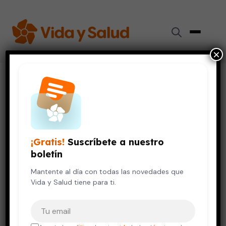
×
Inicio
›
Videos de Salud
›
¿Qué es el tétanos?
VIDA SALUDABLE
¿Qué es el tétanos?
¡Gratis!
Suscríbete a nuestro
12 de octubre, 2023
boletín
Mantente al día con todas las novedades que
Vida y Salud tiene para ti.
Tu correo electrónico