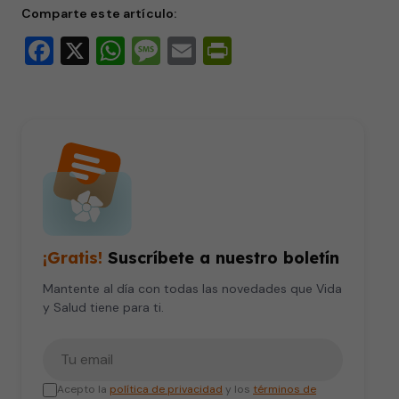
Comparte este artículo:
Facebook
X
WhatsApp
Message
Email
PrintFriendly
¡Gratis!
Suscríbete a nuestro boletín
Mantente al día con todas las novedades que Vida
y Salud tiene para ti.
Tu correo electrónico
Acepto la
política de privacidad
y los
términos de