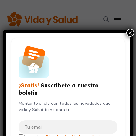
×
Inicio
›
Videos de Salud
›
¿Qué es la oculoplastia?
VIDA SALUDABLE
¿Qué es la oculoplastia?
¡Gratis!
Suscríbete a nuestro
12 de octubre, 2023
boletín
Mantente al día con todas las novedades que
Vida y Salud tiene para ti.
Tu correo electrónico