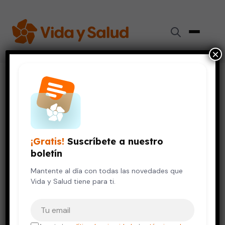
×
Inicio
›
Videos de Salud
›
¿Qué es la transposición de vasos?
SALUD DE LA MUJER
¿Qué es la transposición de
vasos?
¡Gratis!
Suscríbete a nuestro
boletín
12 de octubre, 2023
Mantente al día con todas las novedades que
Vida y Salud tiene para ti.
Tu correo electrónico