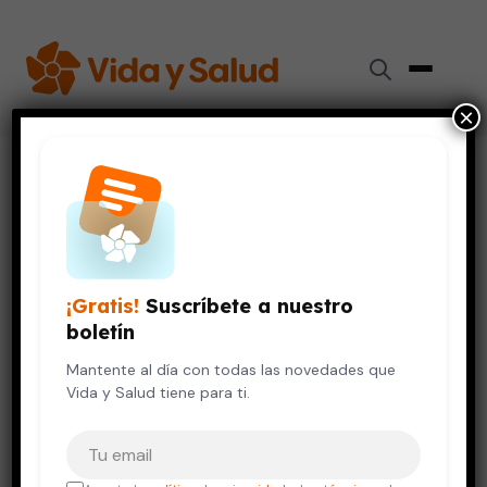
×
Inicio
›
Videos de Salud
›
Resistencia bacteriana
VIDA SALUDABLE
Resistencia bacteriana
¡Gratis!
Suscríbete a nuestro
12 de octubre, 2023
boletín
Mantente al día con todas las novedades que
Vida y Salud tiene para ti.
Tu correo electrónico