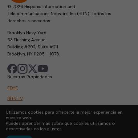
© 2026 Hispanic Information and
Telecommunications Network, Inc (HITN). Todos los
derechos reservados.
Brooklyn Navy Yard
63 Flushing Avenue
Building #292, Suite #211
Brooklyn, NY 11205 – 1078.
Nuestras Propiedades
EDYE
HITN TV
HITN.ORG
Utilizamos cookies para ofrecerte la mejor experiencia en
nuestra web.
HITN GO
Puedes aprender más sobre qué cookies utilizamos o
desactivarlas en los
ajustes
.