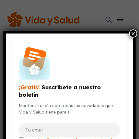
×
Inicio
›
Videos de Salud
›
Señales del bullying o acoso escolar
SALUD MENTAL
VIDA SALUDABLE
Señales del bullying o acoso
escolar
¡Gratis!
Suscríbete a nuestro
boletín
12 de octubre, 2023
Mantente al día con todas las novedades que
Vida y Salud tiene para ti.
Tu correo electrónico