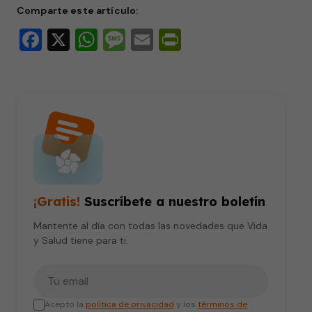
Comparte este artículo:
Facebook
X
WhatsApp
Message
Email
PrintFriendly
¡Gratis!
Suscríbete a nuestro boletín
Mantente al día con todas las novedades que Vida
y Salud tiene para ti.
Tu correo electrónico
Acepto la
política de privacidad
y los
términos de