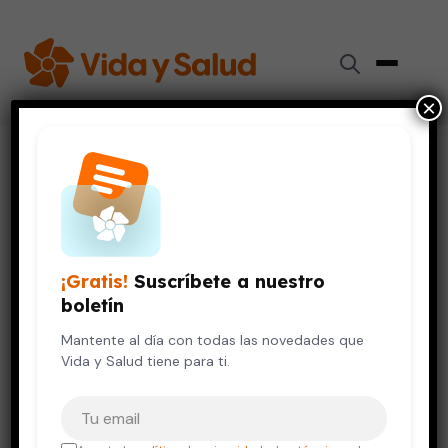
×
Inicio
›
Videos de Salud
›
Soplo en el corazón del bebé
SALUD DE LA MUJER
Soplo en el corazón del bebé
¡Gratis!
Suscríbete a nuestro
12 de octubre, 2023
boletín
Mantente al día con todas las novedades que
Vida y Salud tiene para ti.
Tu correo electrónico