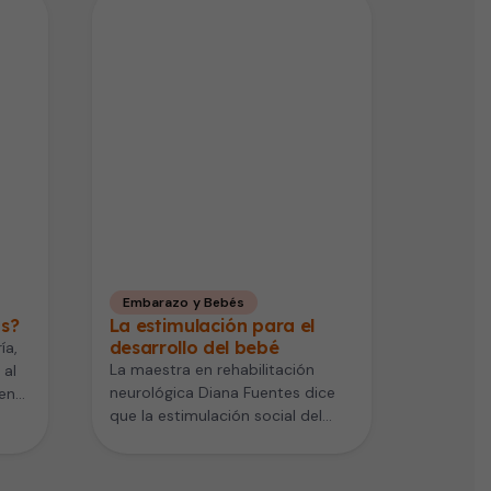
Embarazo y Bebés
as?
La estimulación para el
desarrollo del bebé
ía,
La maestra en rehabilitación
 al
neurológica Diana Fuentes dice
en
que la estimulación social del
niño debe darse desde el
nacimiento en…