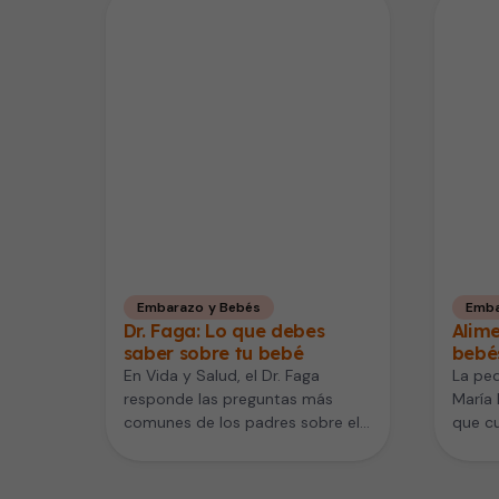
Embarazo y Bebés
Emba
Dr. Faga: Lo que debes
Alime
saber sobre tu bebé
bebé
En Vida y Salud, el Dr. Faga
La ped
responde las preguntas más
María 
comunes de los padres sobre el
que c
cuidado del bebé,…
introd
el beb