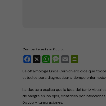
Tamiz ocular del recién nacid
Comparte este artículo:
Facebook
X
WhatsApp
Message
Email
PrintFri
La oftalmóloga Linda Cernichiaro dice que todo
estudios para diagnosticar a tiempo enfermedade
La doctora explica que la idea del tamiz visua
de sangre en los ojos, cicatrices por infecciones
óptico y tumoraciones.