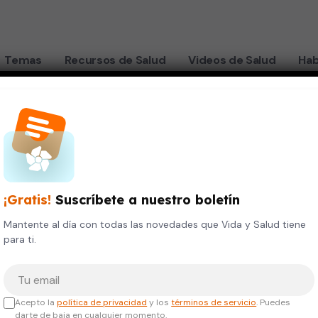
Temas
Recursos de Salud
Videos de Salud
Hab
A SALUDABLE
 del recién naci
¡Gratis!
Suscríbete a nuestro boletín
Mantente al día con todas las novedades que Vida y Salud tiene
para ti.
Tu correo electrónico
Acepto la
política de privacidad
y los
términos de servicio
. Puedes
darte de baja en cualquier momento.