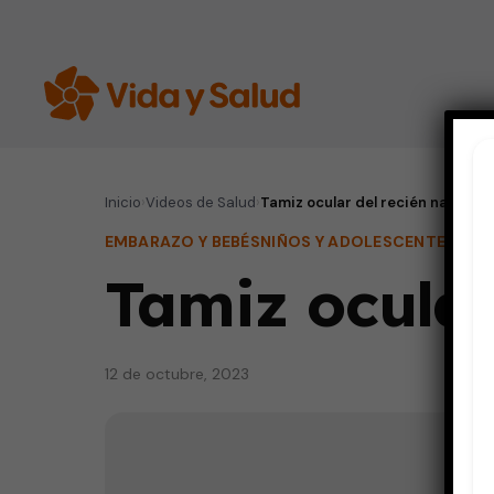
Inicio
›
Videos de Salud
›
Tamiz ocular del recién nacido
EMBARAZO Y BEBÉS
NIÑOS Y ADOLESCENTES
VID
Tamiz ocular
12 de octubre, 2023