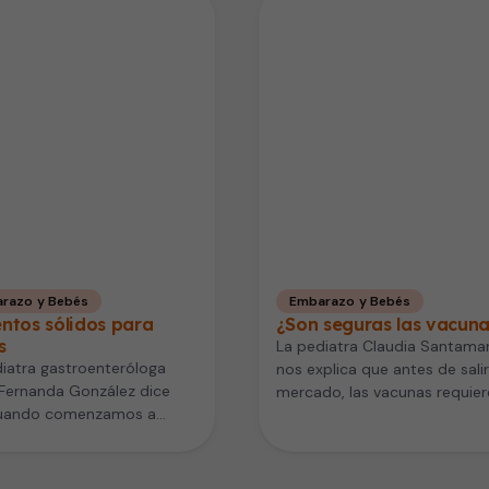
razo y Bebés
Embarazo y Bebés
ntos sólidos para
¿Son seguras las vacun
s
La pediatra Claudia Santamar
iatra gastroenteróloga
nos explica que antes de salir
Fernanda González dice
mercado, las vacunas requier
uando comenzamos a
pasar por rigurosos procesos
ucir alimentos sólidos para
de…
é es importante hacerlo…