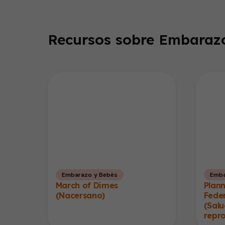
Recursos sobre Embarazo
Embarazo y Bebés
Emba
March of Dimes
Plan
(Nacersano)
Fede
(Salu
repr