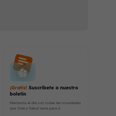
La oftalmóloga Linda Cernichiaro dice que todos los recién nacidos deber ser sometidos a diversos estudios para diagnosticar a tiempo enfermedades visuales o cualquier alteración en los ojos. La doctora explica que la idea del tamiz visual es que se puedan detectar problemas como acumulación de sangre en los ojos, cicatrices por infecciones adquiridas en el embarazo, alteraciones en el nervio óptico y tumoraciones.
¡Gratis!
Suscríbete a nuestro
boletín
Mantente al día con todas las novedades
que Vida y Salud tiene para ti.