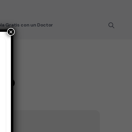
la Gratis con un Doctor
×
do