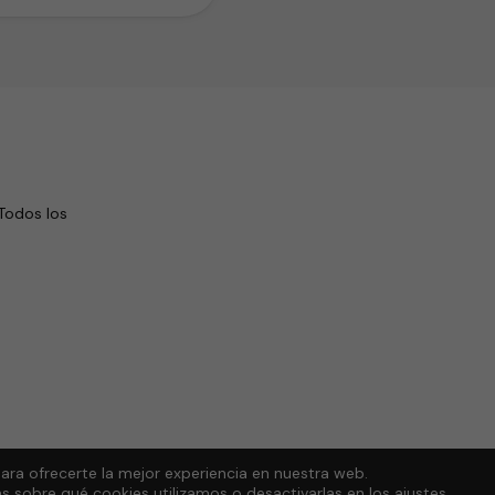
Todos los
ara ofrecerte la mejor experiencia en nuestra web.
 sobre qué cookies utilizamos o desactivarlas en los
ajustes
.