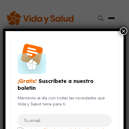
×
Inicio
›
Videos de Salud
›
Tengo cáncer. ¿Qué puedo hacer para mejorar mi sistema
inmune?
CÁNCER
VIDA SALUDABLE
¡Gratis!
Suscríbete a nuestro
Tengo cáncer. ¿Qué puedo
boletín
hacer para mejorar mi sistema
inmune?
Mantente al día con todas las novedades que
Vida y Salud tiene para ti.
15 de julio, 2019
Tu correo electrónico