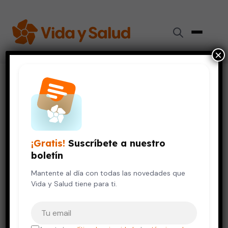
×
Inicio
›
Videos de Salud
›
Terapias de sanación
EMBARAZO Y BEBÉS
VIDA SALUDABLE
Terapias de sanación
¡Gratis!
Suscríbete a nuestro
12 de octubre, 2023
boletín
Mantente al día con todas las novedades que
Vida y Salud tiene para ti.
Tu correo electrónico