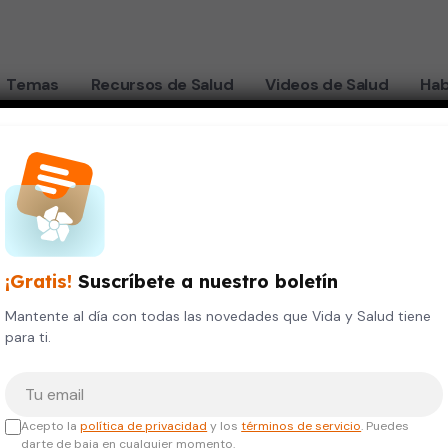
Temas
Recursos de Salud
Videos de Salud
Hab
 y Pulmones
¡Gratis!
Suscríbete a nuestro boletín
Mantente al día con todas las novedades que Vida y Salud tiene
para ti.
Tu correo electrónico
Acepto la
política de privacidad
y los
términos de servicio
. Puedes
darte de baja en cualquier momento.