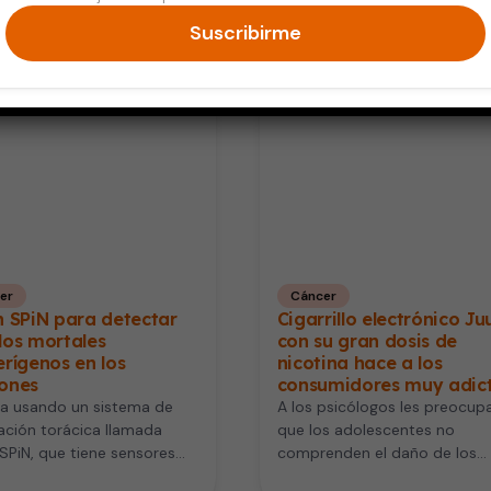
Suscribirme
er
Cáncer
n SPiN para detectar
Cigarrillo electrónico Ju
los mortales
con su gran dosis de
rígenos en los
nicotina hace a los
ones
consumidores muy adic
ta usando un sistema de
A los psicólogos les preocup
ción torácica llamada
que los adolescentes no
SPiN, que tiene sensores
comprenden el daño de los
romagnéticos que se ponen
cigarrillos electrónicos como 