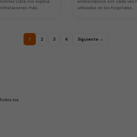
Gómez Llata nos explica
endoscópicos son cada vez 
anifestaciones más
utilizados en los hospitales
s de las alergias en nariz,
gracias a sus beneficios: una
 garganta:…
recuperación más rápida, sin
1
2
3
4
Siguiente →
Todos los