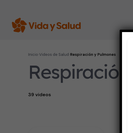
Inicio
›
Videos de Salud
›
Respiración y Pulmones
Respiración
39 videos