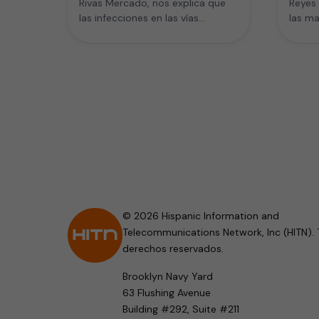
Rivas Mercado, nos explica que
Reyes 
las infecciones en las vías
las m
respiratorias son más comunes
comune
en épocas de…
oído y
© 2026 Hispanic Information and
Telecommunications Network, Inc (HITN). 
derechos reservados.
Brooklyn Navy Yard
63 Flushing Avenue
Building #292, Suite #211