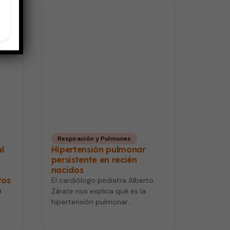
Respiración y Pulmones
ul
Hipertensión pulmonar
persistente en recién
nacidos
tos
El cardiólogo pediatra Alberto
a
Zárate nos explica qué es la
hipertensión pulmonar
persistente en recién nacidos.
el
Básicamente es la alteración…