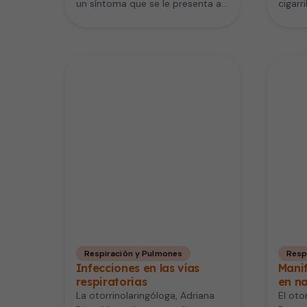
un síntoma que se le presenta a
cigarr
pacientes con…
no so
enfer
Respiración y Pulmones
Resp
Infecciones en las vías
Manif
respiratorias
en na
La otorrinolaringóloga, Adriana
El oto