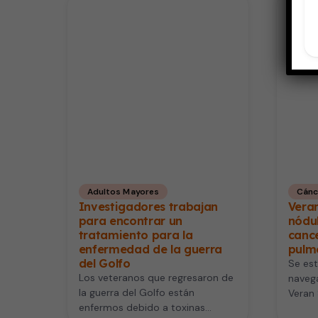
Adultos Mayores
Cánc
Investigadores trabajan
Vera
para encontrar un
nódu
tratamiento para la
cance
enfermedad de la guerra
pulm
del Golfo
Se es
Los veteranos que regresaron de
navega
la guerra del Golfo están
Veran 
enfermos debido a toxinas
elect