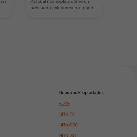
más
Pascual nos explica cómo un
adecuado calentamiento puede
ayudar a prevenir las lesiones
…
durante el entrenamiento.…
Nuestras Propiedades
EDYE
HITN TV
HITN.ORG
HITN GO