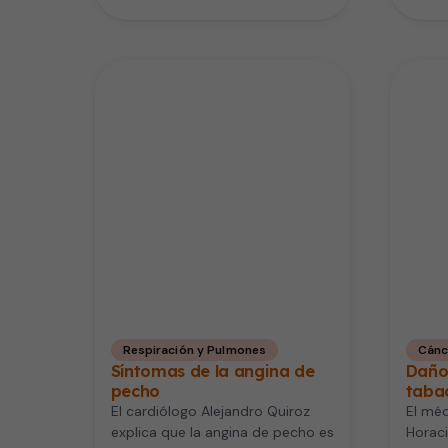
químicas y organofosfato en sus
en el…
uniformes.…
Respiración y Pulmones
Cánc
Síntomas de la angina de
Daño
pecho
taba
El cardiólogo Alejandro Quiroz
El méd
explica que la angina de pecho es
Horaci