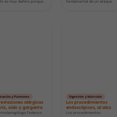
illo es muy dañino porque
fundamental de un ataque
lamente produce
cardíaco es la sensación opre
medades pulmonares,…
o de…
iración y Pulmones
Digestión y Nutrición
estaciones alérgicas
Los procedimientos
riz, oído y garganta
endoscópicos, al alza
rrinolaringólogo Federico
Los procedimientos