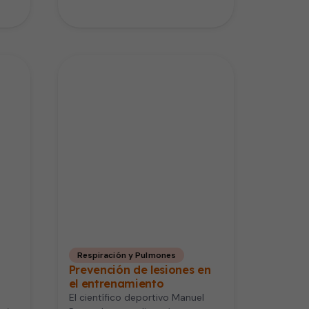
alérgica es multifactorial y en ella
siva
inciden…
Respiración y Pulmones
Prevención de lesiones en
el entrenamiento
El científico deportivo Manuel