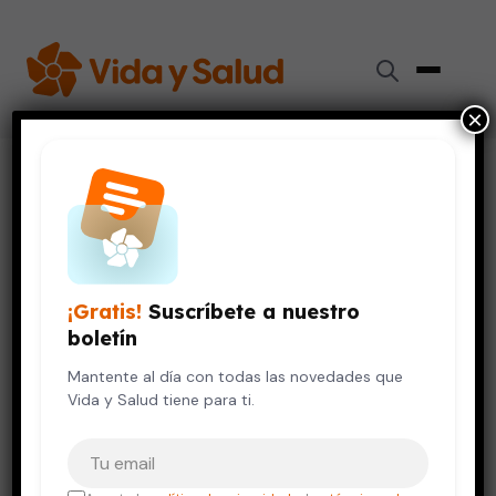
×
Inicio
›
Vida Saludable
›
10 buenas razones para nadar y hacer ejercicio en el agua
VIDA SALUDABLE
10 buenas razones para nadar
¡Gratis!
Suscríbete a nuestro
y hacer ejercicio en el agua
boletín
5 de octubre, 2020
Mantente al día con todas las novedades que
6 min de lectura
Vida y Salud tiene para ti.
Tu correo electrónico