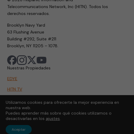
Telecommunications Network, Inc (HITN). Todos los
derechos reservados.
Brooklyn Navy Yard
63 Flushing Avenue
Building #292, Suite #211
Brooklyn, NY 11205 – 1078.
Nuestras Propiedades
EDYE
HITN TV
HITN.ORG
Utilizamos cookies para ofrecerte la mejor experiencia en
nuestra web.
HITN GO
Puedes aprender más sobre qué cookies utilizamos o
desactivarlas en los
ajustes
.
Aceptar