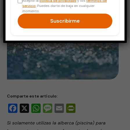
Acepto la
política de privacidad
y los
términos de
servicio
. Puedes darte de baja en cualquier
momento.
Suscribirme
Comparte este artículo:
Facebook
X
WhatsApp
Message
Email
PrintFriendly
Si solamente utilizas la alberca (piscina) para