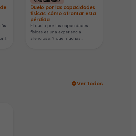
Vida Saludable
 de
Duelo por las capacidades
físicas: cómo afrontar esta
pérdida
más
El duelo por las capacidades
físicas es una experiencia
r la
silenciosa. Y que muchas
personas viven después de una
enfermedad, un…
Ver todos