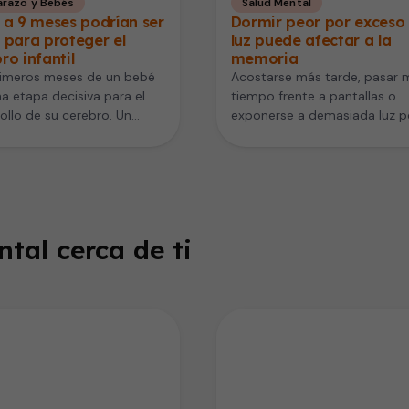
razo y Bebés
Salud Mental
 a 9 meses podrían ser
Dormir peor por exceso
 para proteger el
luz puede afectar a la
ro infantil
memoria
rimeros meses de un bebé
Acostarse más tarde, pasar 
a etapa decisiva para el
tiempo frente a pantallas o
ollo de su cerebro. Un
exponerse a demasiada luz po
estudio liderado…
noche puede parecer algo…
tal cerca de ti