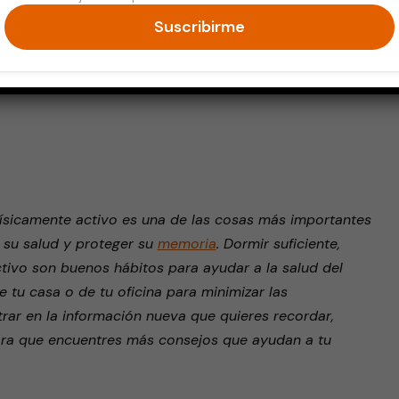
Suscribirme
endly
sicamente activo es una de las cosas más importantes
 su salud y proteger su
memoria
. Dormir suficiente,
tivo son buenos hábitos para ayudar a la salud del
 tu casa o de tu oficina para minimizar las
rar en la información nueva que quieres recordar,
ara que encuentres más consejos que ayudan a tu