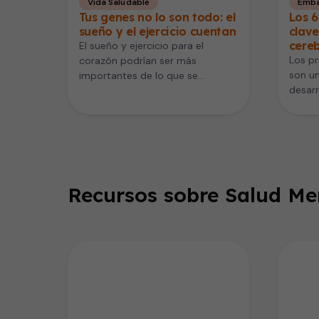
Vida Saludable
Emba
Tus genes no lo son todo: el
Los 6
sueño y el ejercicio cuentan
clave
cereb
El sueño y ejercicio para el
Los p
corazón podrían ser más
son un
importantes de lo que se
desarr
pensaba. Un nuevo estudio
nuevo 
publicado…
Recursos sobre Salud Men