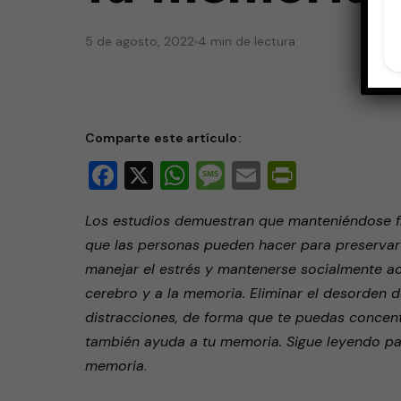
5 de agosto, 2022
4 min de lectura
Comparte este artículo:
Facebook
X
WhatsApp
Message
Email
PrintFri
Los estudios demuestran que manteniéndose fí
que las personas pueden hacer para preservar
manejar el estrés y mantenerse socialmente ac
cerebro y a la memoria. Eliminar el desorden de
distracciones, de forma que te puedas concent
también ayuda a tu memoria. Sigue leyendo p
memoria
.