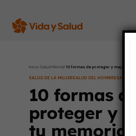
Inicio
›
Salud Mental
›
10 formas de proteger y mejorar t
SALUD DE LA MUJER
SALUD DEL HOMBRE
SALUD 
10 formas d
proteger y 
tu memoria