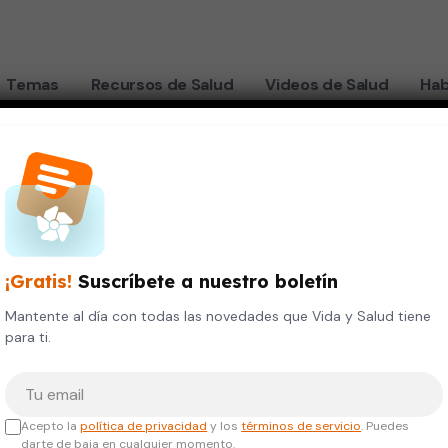
Temas
Recursos de Salud
Videos de Salud
Hab
u memoria
MENTAL
¡Gratis!
Suscríbete a nuestro boletín
e
Mantente al día con todas las novedades que Vida y Salud tiene
para ti.
mejorar
Tu correo electrónico
Acepto la
política de privacidad
y los
términos de servicio
. Puedes
darte de baja en cualquier momento.