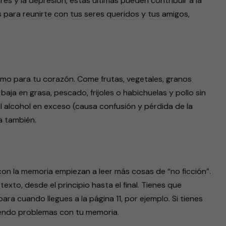
rés y la depresión, estas últimas pueden contribuir a la
para reunirte con tus seres queridos y tus amigos,
mo para tu corazón. Come frutas, vegetales, granos
baja en grasa, pescado, frijoles o habichuelas y pollo sin
el alcohol en exceso (causa confusión y pérdida de la
a también.
n la memoria empiezan a leer más cosas de “no ficción”.
exto, desde el principio hasta el final. Tienes que
ara cuando llegues a la página 11, por ejemplo. Si tienes
niendo problemas con tu memoria.