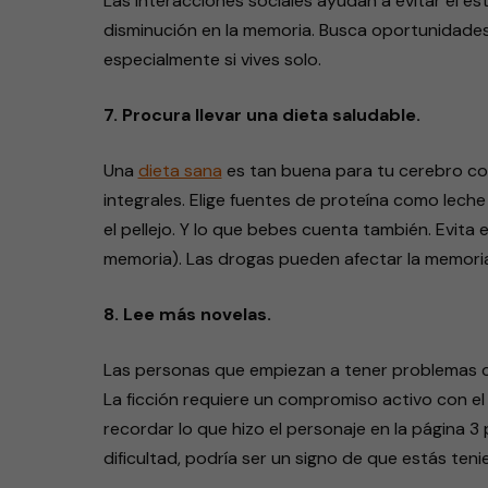
Las interacciones sociales ayudan a evitar el est
disminución en la memoria. Busca oportunidades 
especialmente si vives solo.
7. Procura llevar una dieta saludable.
Una
dieta sana
es tan buena para tu cerebro co
integrales. Elige fuentes de proteína como leche 
el pellejo. Y lo que bebes cuenta también. Evita 
memoria). Las drogas pueden afectar la memori
8. Lee más novelas.
Las personas que empiezan a tener problemas co
La ficción requiere un compromiso activo con el t
recordar lo que hizo el personaje en la página 3 p
dificultad, podría ser un signo de que estás te