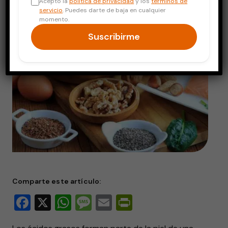
Acepto la
política de privacidad
y los
términos de
servicio
. Puedes darte de baja en cualquier
momento.
Suscribirme
Comparte este artículo:
Facebook
X
WhatsApp
Message
Email
PrintFriendly