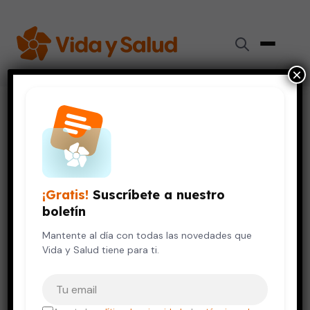
×
Inicio
›
Piel y Cuidado Personal
›
Los ácidos grasos son esenciales para tu salud cutánea
DIGESTIÓN Y NUTRICIÓN
PIEL Y CUIDADO PERSONAL
Los ácidos grasos son
¡Gratis!
Suscríbete a nuestro
esenciales para tu salud
boletín
cutánea
Mantente al día con todas las novedades que
Vida y Salud tiene para ti.
9 de diciembre, 2025
5 min de lectura
Tu correo electrónico