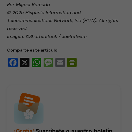
Por Miguel Ramudo
© 2025 Hispanic Information and
Telecommunications Network, Inc (HITN). All rights
reserved.
Imagen: ©Shutterstock / Juefrateam
Comparte este artículo:
Facebook
X
WhatsApp
Message
Email
PrintFriendly
¡Gratis!
Suscríbete a nuestro boletín