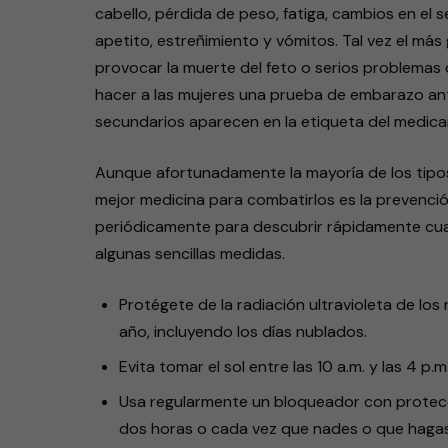
cabello, pérdida de peso, fatiga, cambios en el 
apetito, estreñimiento y vómitos. Tal vez el má
provocar la muerte del feto o serios problemas 
hacer a las mujeres una prueba de embarazo an
secundarios aparecen en la etiqueta del medic
Aunque afortunadamente la mayoría de los tipos 
mejor medicina para combatirlos es la prevención
periódicamente para descubrir rápidamente cua
algunas sencillas medidas.
Protégete de la radiación ultravioleta de los
año, incluyendo los días nublados.
Evita tomar el sol entre las 10 a.m. y las 4 p.
Usa regularmente un bloqueador con protecci
dos horas o cada vez que nades o que hagas 