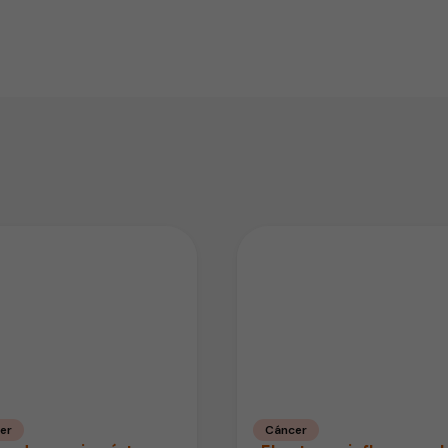
endly
er
Cáncer