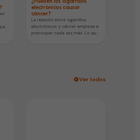
¿Pueden los cigarrillos
?
electrónicos causar
cáncer?
nes
La relación entre cigarrillos
electrónicos y cáncer empieza a
pa a
preocupar cada vez más. Lo que
…
durante años se consideró una…
Ver todos