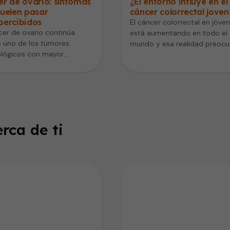
r de ovario: síntomas
¿El entorno influye en el
uelen pasar
cáncer colorrectal joven
percibidos
El cáncer colorrectal en jóve
cer de ovario continúa
está aumentando en todo el
 uno de los tumores
mundo y esa realidad preocu
ológicos con mayor
los especialistas. Este cáncer
idad, en gran parte porque
detectarse…
rca de ti