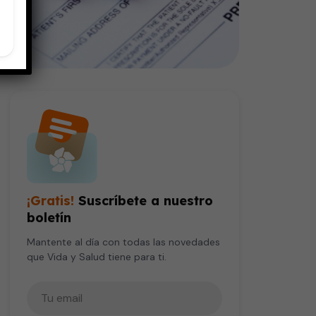
¡Gratis!
Suscríbete a nuestro
boletín
Mantente al día con todas las novedades
que Vida y Salud tiene para ti.
Tu correo electrónico