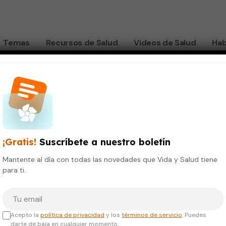
Temas
Recursos de Salud
Videos de Salud
Hab
cáncer de la piel
¡Gratis!
Suscríbete a nuestro boletín
 nuevo
Mantente al día con todas las novedades que Vida y Salud tiene
para ti.
o para
Tu correo electrónico
la piel
Acepto la
política de privacidad
y los
términos de servicio
. Puedes
darte de baja en cualquier momento.