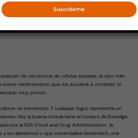
Suscribirme
endly
padecen de carcinoma de células basales, el tipo más
n nuevo medicamento que los ayudará a combatir la
 mercado muy pronto.
 cáncer es bienvenido. Y cualquier logro representa un
ientes. Hoy la buena noticia tiene el nombre de Erivedge,
do por la FDA (
Food and Drug Administration
, la
s y los alimentos) y que comercializa Genentech, una