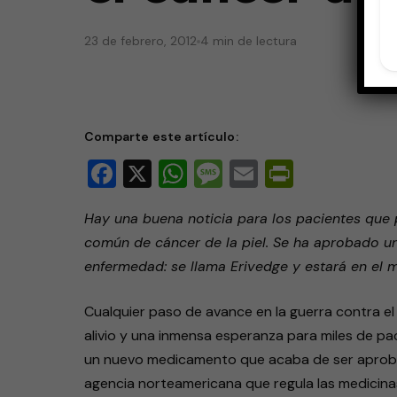
23 de febrero, 2012
4 min de lectura
Comparte este artículo:
Facebook
X
WhatsApp
Message
Email
PrintFri
Hay una buena noticia para los pacientes que 
común de cáncer de la piel. Se ha aprobado u
enfermedad: se llama Erivedge y estará en el
Cualquier paso de avance en la guerra contra el
alivio y una inmensa esperanza para miles de pac
un nuevo medicamento que acaba de ser aproba
agencia norteamericana que regula las medicina