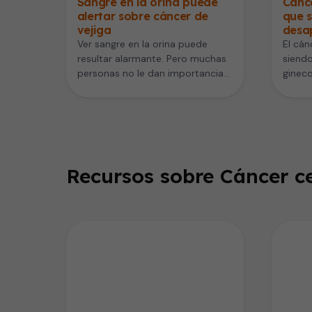
Sangre en la orina puede
Cánce
alertar sobre cáncer de
que s
vejiga
desa
Ver sangre en la orina puede
El cán
resultar alarmante. Pero muchas
siendo
personas no le dan importancia
ginec
si desaparece rápidamente o
mortal
no…
suele 
Recursos sobre Cáncer ce