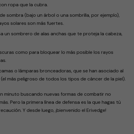
con ropa que la cubra.
de sombra (bajo un árbol o una sombrilla, por ejemplo),
ayos solares son más fuertes.
usa un sombrero de alas anchas que te proteja la cabeza,
oscuras como para bloquear lo más posible los rayos
as.
e camas o lámparas bronceadoras, que se han asociado al
(el más peligroso de todos los tipos de cáncer de la piel).
 un minuto buscando nuevas formas de combatir no
más. Pero la primera línea de defensa es la que hagas tú
caución. Y desde luego, ¡bienvenido el Erivedge!