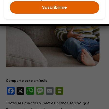
Suscribirme
Comparte este artículo:
Facebook
X
WhatsApp
Message
Email
PrintFriendly
Todas las madres y padres hemos tenido que