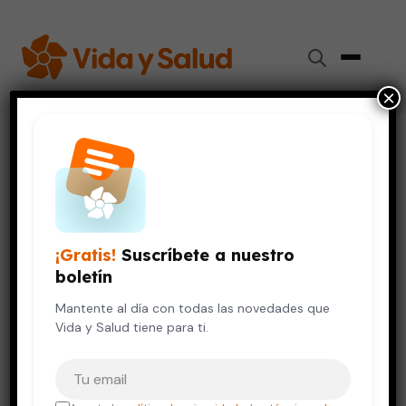
×
Inicio
›
Corazón
›
El consumo de arándanos y fresas podría reducir el riesgo
de ataque cardíaco
CORAZÓN
DIGESTIÓN Y NUTRICIÓN
¡Gratis!
Suscríbete a nuestro
El consumo de arándanos y
boletín
fresas podría reducir el riesgo
de ataque cardíaco
Mantente al día con todas las novedades que
Vida y Salud tiene para ti.
5 de febrero, 2013
2 min de lectura
Tu correo electrónico