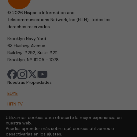
© 2026 Hispanic Information and
Telecommunications Network, Inc (HITN). Todos los
derechos reservados.
Brooklyn Navy Yard
63 Flushing Avenue
Building #292, Suite #211
Brooklyn, NY 11205 – 1078.
Nuestras Propiedades
EDYE
HITN TV
HITN.ORG
Utilizamos cookies para ofrecerte la mejor experiencia en
nuestra web.
HITN GO
Puedes aprender más sobre qué cookies utilizamos o
desactivarlas en los
ajustes
.