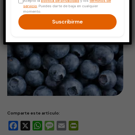
Acepto la
política de privacidad
y los
términos de
servicio
. Puedes darte de baja en cualquier
momento.
Suscribirme
Comparte este artículo:
Facebook
X
WhatsApp
Message
Email
PrintFriendly