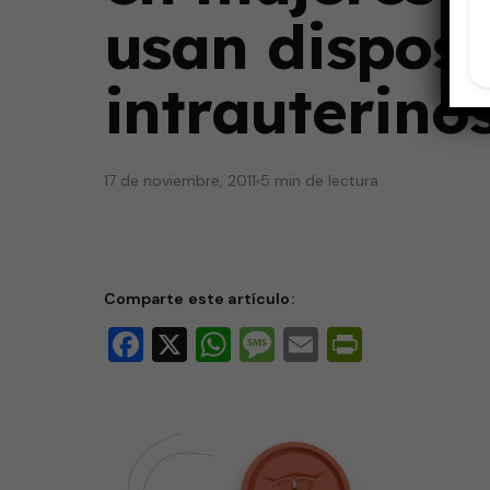
usan disposi
intrauterino
17 de noviembre, 2011
5 min de lectura
Comparte este artículo:
Facebook
X
WhatsApp
Message
Email
PrintFri