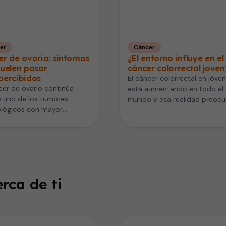
er
Cáncer
r de ovario: síntomas
¿El entorno influye en el
uelen pasar
cáncer colorrectal joven
percibidos
El cáncer colorrectal en jóve
cer de ovario continúa
está aumentando en todo el
 uno de los tumores
mundo y esa realidad preocu
ológicos con mayor
los especialistas. Este cáncer
idad, en gran parte porque
detectarse…
rca de ti