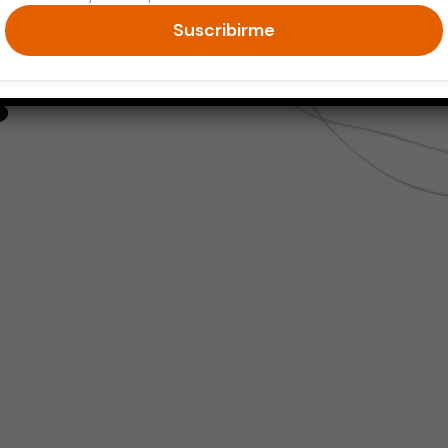
tivos
Suscribirme
s
endly