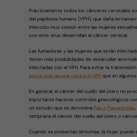
Prácticamente todos los cánceres cervicales son
del papiloma humano (VPH), que daña lentamente l
infección muy común entre las mujeres sexualme
con este virus desarrollan el cáncer cervical.
Las fumadoras y las mujeres que están infectada
tienen más posibilidades de desarrollar anormalid
infectadas con el VPH. Para evitar la transmisió
existe una vacuna contra el VPH
que en algunos 
En general, el cáncer del cuello del útero no p
importante hacerse controles ginecológicos con r
un estudio que se denomina
Pap o Papanicolau
temprana el cáncer del cuello del útero o cáncer 
Cuando se presentan síntomas, la mujer puede s