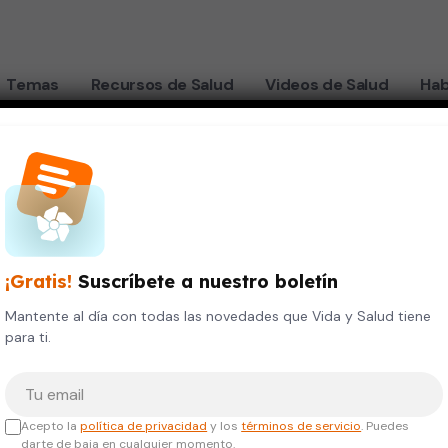
Temas
Recursos de Salud
Videos de Salud
Hab
usan dispositivos
¡Gratis!
Suscríbete a nuestro boletín
 cáncer
Mantente al día con todas las novedades que Vida y Salud tiene
para ti.
menor
Tu correo electrónico
que
Acepto la
política de privacidad
y los
términos de servicio
. Puedes
darte de baja en cualquier momento.