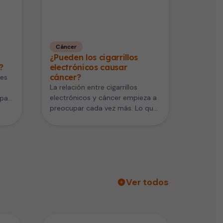
Cáncer
¿Pueden los cigarrillos
?
electrónicos causar
cáncer?
nes
La relación entre cigarrillos
electrónicos y cáncer empieza a
pa a
preocupar cada vez más. Lo que
…
durante años se consideró una…
Ver todos