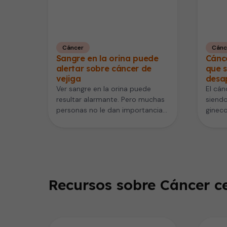
Cáncer
Cánc
Sangre en la orina puede
Cánce
alertar sobre cáncer de
que s
vejiga
desa
Ver sangre en la orina puede
El cán
resultar alarmante. Pero muchas
siendo
personas no le dan importancia
ginec
si desaparece rápidamente o
mortal
no…
suele 
Recursos sobre Cáncer ce