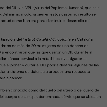
 uso del DIU y el VPH (Virus del Papiloma Humano), que es el
o. Del mismo modo, si bien en estos casos no resultó ser
sí actuó como barrera para disminuir el desarrollo del
stigación, del
Institut Català d’Oncologia
en Cataluña,
an datos de más de 20 mil mujeres de una docena de
 Así encontraron que las que usaron un DIU durante al
lar cáncer cervical a la mitad. Los investigadores
e el poner y quitar el DIU podría destruir algunas de las
ular al sistema de defensa a producir una respuesta
ara a cáncer.
ambién conocido como del cuello del útero o del cuello de
 del cuerpo de la mujer, denominada cérvix, que se ubica en