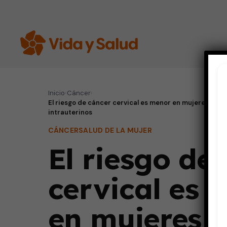
Inicio
›
Cáncer
›
El riesgo de cáncer cervical es menor en mujeres que 
intrauterinos
CÁNCER
SALUD DE LA MUJER
El riesgo de
cervical es 
en mujeres 