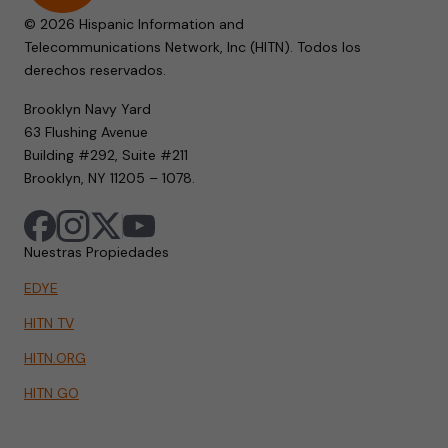
© 2026 Hispanic Information and
Telecommunications Network, Inc (HITN). Todos los
derechos reservados.
Brooklyn Navy Yard
63 Flushing Avenue
Building #292, Suite #211
Brooklyn, NY 11205 – 1078.
Nuestras Propiedades
EDYE
HITN TV
HITN.ORG
HITN GO