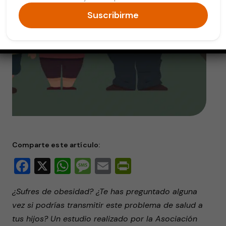
Suscribirme
Comparte este artículo:
Facebook
X
WhatsApp
Message
Email
PrintFriendly
¿Sufres de obesidad? ¿Te has preguntado alguna
vez si podrías transmitir este problema de salud a
tus hijos? Un estudio realizado por la Asociación