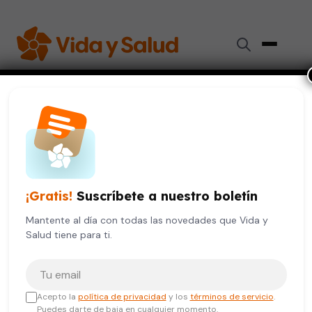
Inicio
›
Niños y Adolescentes
›
¿Es hereditaria la obesidad?
DIGESTIÓN Y NUTRICIÓN
NIÑOS Y ADOLESCENTES
VIDA SA
¿Es hereditaria la obesidad?
¡Gratis!
Suscríbete a nuestro boletín
8 de noviembre, 2019
5 min de lectura
Mantente al día con todas las novedades que Vida y
Salud tiene para ti.
Tu correo electrónico
Acepto la
política de privacidad
y los
términos de servicio
.
Puedes darte de baja en cualquier momento.