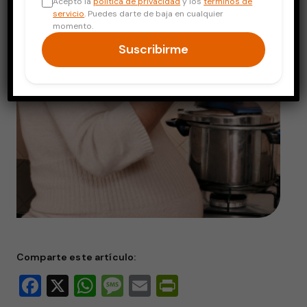
Acepto la
política de privacidad
y los
términos de
servicio
. Puedes darte de baja en cualquier
momento.
Suscribirme
Comparte este artículo:
Facebook
X
WhatsApp
Message
Email
PrintFriendly