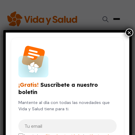
×
Inicio
›
Embarazo y Bebés
›
¿Es verdad que durante el embarazo te dan antojos de
algunas comidas?
EMBARAZO Y BEBÉS
¡Gratis!
Suscríbete a nuestro
¿Es verdad que durante el
boletín
embarazo te dan antojos de
algunas comidas?
Mantente al día con todas las novedades que
Vida y Salud tiene para ti.
20 de julio, 2010
5 min de lectura
Tu correo electrónico