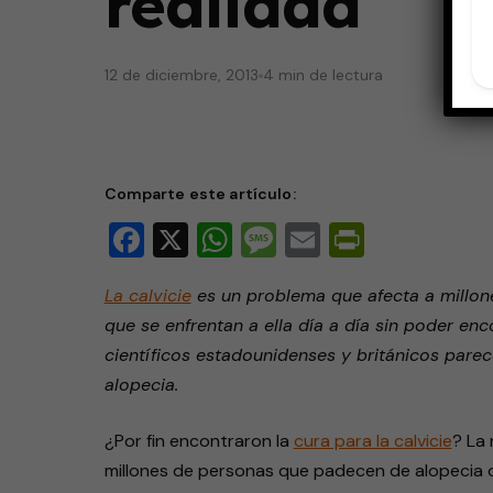
realidad
12 de diciembre, 2013
4 min de lectura
Comparte este artículo:
Facebook
X
WhatsApp
Message
Email
PrintFri
La calvicie
es un problema que afecta a millon
que se enfrentan a ella día a día sin poder enc
científicos estadounidenses y británicos parece
alopecia.
¿Por fin encontraron la
cura para la calvicie
? La 
millones de personas que padecen de alopecia 