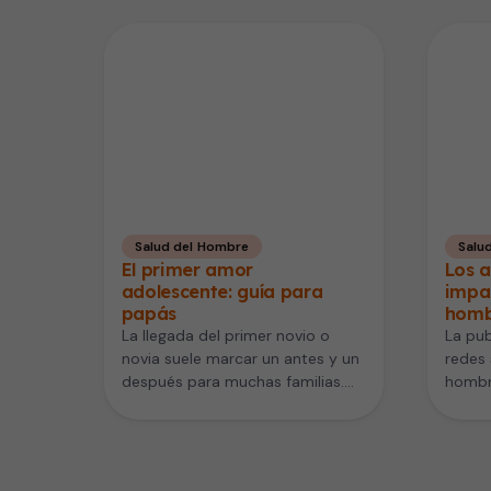
Salud del Hombre
Salu
El primer amor
Los 
adolescente: guía para
impa
papás
homb
La llegada del primer novio o
La pub
novia suele marcar un antes y un
redes 
después para muchas familias.
hombr
Para los padres,…
mujere