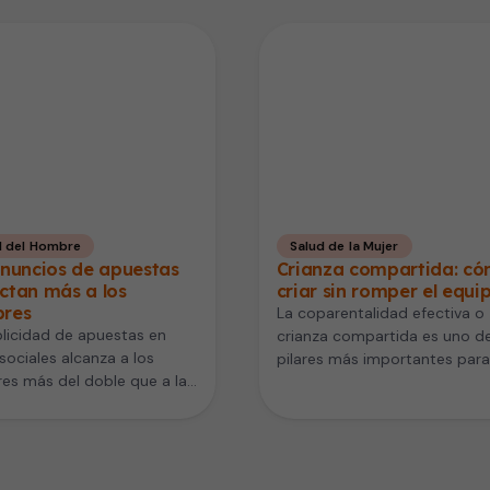
d del Hombre
Salud de la Mujer
anuncios de apuestas
Crianza compartida: c
ctan más a los
criar sin romper el equi
res
La coparentalidad efectiva o
licidad de apuestas en
crianza compartida es uno de
sociales alcanza a los
pilares más importantes para
es más del doble que a las
bienestar de los hijos. Mientr
s. Así lo…