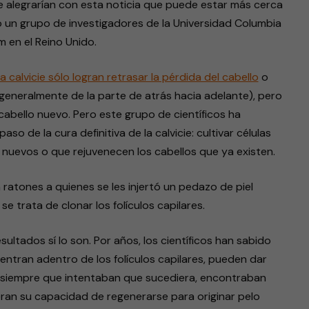
e alegrarían con esta noticia que puede estar más cerca
o un grupo de investigadores de la Universidad Columbia
 en el Reino Unido.
 calvicie sólo logran retrasar la pérdida del cabello
o
(generalmente de la parte de atrás hacia adelante), pero
cabello nuevo. Pero este grupo de científicos ha
o de la cura definitiva de la calvicie: cultivar células
 nuevos o que rejuvenecen los cabellos que ya existen.
ratones a quienes se les injertó un pedazo de piel
e trata de clonar los folículos capilares.
sultados sí lo son. Por años, los científicos han sabido
uentran adentro de los folículos capilares, pueden dar
ón siempre que intentaban que sucediera, encontraban
eran su capacidad de regenerarse para originar pelo