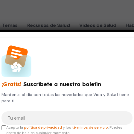
Temas
Recursos de Salud
Videos de Salud
Hab
rca de hacerse realidad
 la
¡Gratis!
Suscríbete a nuestro boletín
 cerca
Mantente al día con todas las novedades que Vida y Salud tiene
para ti.
Tu correo electrónico
Acepto la
política de privacidad
y los
términos de servicio
. Puedes
darte de baja en cualquier momento.