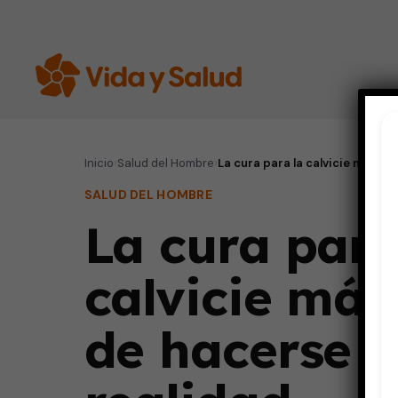
Inicio
›
Salud del Hombre
›
La cura para la calvicie más ce
SALUD DEL HOMBRE
La cura para
calvicie más
de hacerse