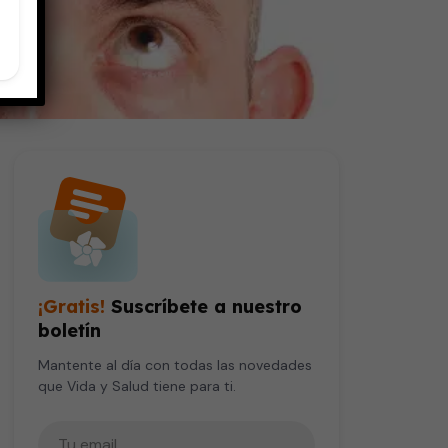
¡Gratis!
Suscríbete a nuestro
boletín
Mantente al día con todas las novedades
que Vida y Salud tiene para ti.
Tu correo electrónico