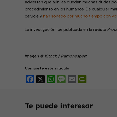
advierten que aún les quedan muchas dudas po
procedimiento en los humanos. De cualquier man
calvicie y
han soñado por mucho tiempo con volv
La investigación fue publicada en la revista
Proc
Imagen © iStock / Ramonespelt
Comparte este artículo:
Facebook
X
WhatsApp
Message
Email
PrintFri
Te puede interesar