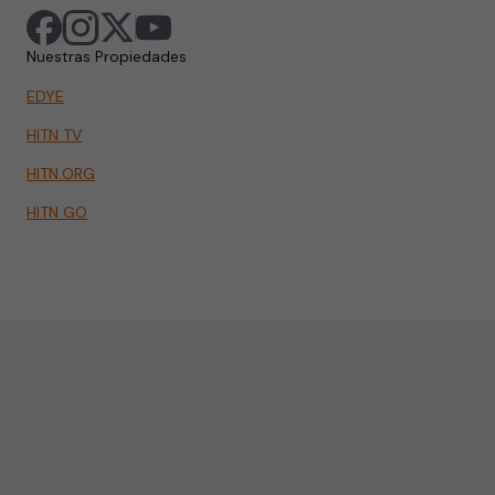
Nuestras Propiedades
EDYE
HITN TV
HITN.ORG
HITN GO