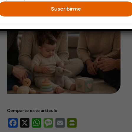
Suscribirme
Comparte este artículo:
Facebook
X
WhatsApp
Message
Email
PrintFriendly