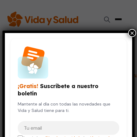
×
Inicio
›
Embarazo y Bebés
›
La falta de oxígeno durante el embarazo puede causar
TDAH
EMBARAZO Y BEBÉS
NIÑOS Y ADOLESCENTES
SALUD MENTA
¡Gratis!
Suscríbete a nuestro
La falta de oxígeno durante el
boletín
embarazo puede causar TDAH
Mantente al día con todas las novedades que
12 de marzo, 2022
4 min de lectura
Vida y Salud tiene para ti.
Tu correo electrónico