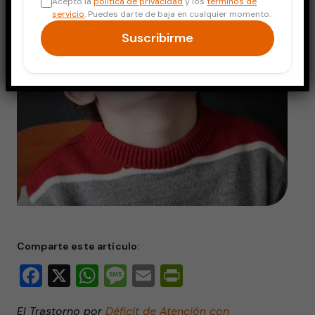
Acepto la
política de privacidad
y los
términos de
servicio
. Puedes darte de baja en cualquier momento.
Suscribirme
Comparte este artículo:
Facebook
X
WhatsApp
Message
Email
PrintFriendly
El Trastorno por
Déficit de Atención con