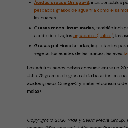
Ácidos grasos Omega-3
, indispensables pa
pescados grasos de agua fría como el salmón
las nueces.
Grasas
mono-insaturadas
, también indisp
aceite de oliva, los
aguacates (paltas)
, las a
Grasas poli-insaturadas
, importantes para
vegetal, los aceites de las nueces, las aves,
l
Los adultos sanos deben consumir entre un 20 y u
44 a 78 gramos de grasa al día basados en una 
ácidos grasos Omega-3 y limitar el consumo de 
malas).
Copyright © 2020 Vida y Salud Media Group. 
Imagen: ©Shutterstock / Alexander Prokopenk