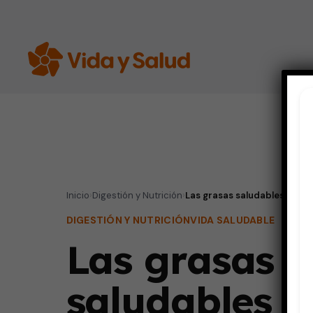
Inicio
›
Digestión y Nutrición
›
Las grasas saludables
DIGESTIÓN Y NUTRICIÓN
VIDA SALUDABLE
Las grasas
saludables