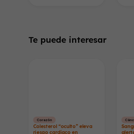
Te puede interesar
Corazón
Cánc
Colesterol “oculto” eleva
Sangr
riesgo cardíaco en
alert