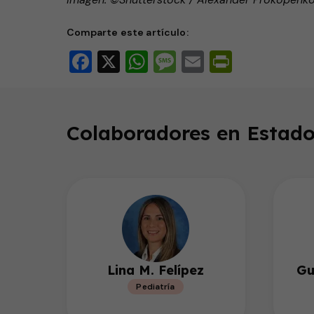
Comparte este artículo:
Facebook
X
WhatsApp
Message
Email
PrintFri
Colaboradores en Estado
Lina M. Felípez
Gu
Pediatría