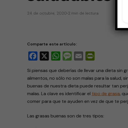
24 de octubre, 2020
2 min de lectura
Comparte este artículo:
Facebook
X
WhatsApp
Message
Email
PrintFri
Si piensas que deberías de llevar una dieta sin 
alimentos, no sólo no son malas para la salud, si
buenas de nuestra dieta puede resultar tan perj
malas. La clave es identificar el
tipo de grasa
, qu
comer para que te ayuden en vez de que te per
Las grasas buenas son de tres tipos: