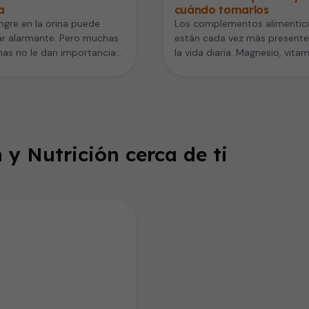
a
cuándo tomarlos
ngre en la orina puede
Los complementos alimentic
ar alarmante. Pero muchas
están cada vez más presente
as no le dan importancia
la vida diaria. Magnesio, vita
saparece rápidamente o
D, omega 3 o colágeno se…
 y Nutrición cerca de ti