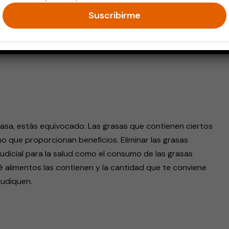
Suscribirme
endly
grasa, estás equivocado. Las grasas que contienen ciertos
no que proporcionan beneficios. Eliminar las grasas
udicial para la salud como el consumo de las grasas
é alimentos las contienen y la cantidad que te conviene
judiquen.