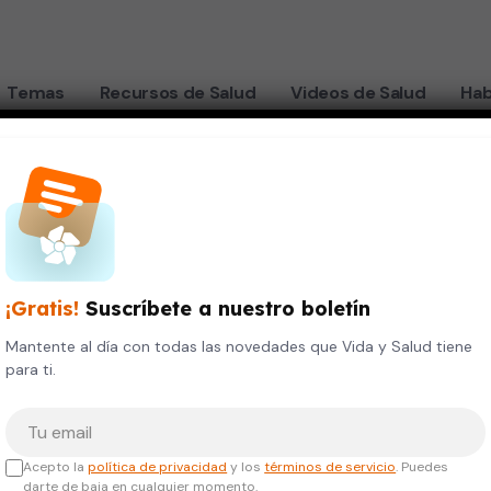
Temas
Recursos de Salud
Videos de Salud
Hab
¡Gratis!
Suscríbete a nuestro boletín
Mantente al día con todas las novedades que Vida y Salud tiene
para ti.
Tu correo electrónico
Acepto la
política de privacidad
y los
términos de servicio
. Puedes
darte de baja en cualquier momento.