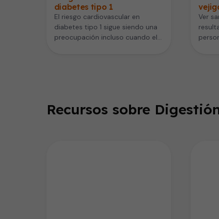
diabetes tipo 1
vejig
El riesgo cardiovascular en
Ver sa
diabetes tipo 1 sigue siendo una
result
preocupación incluso cuando el
person
control del azúcar y el
si de
colesterol…
no…
Recursos sobre Digestión