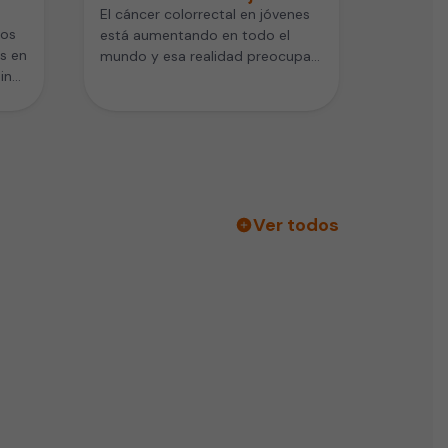
El cáncer colorrectal en jóvenes
ios
está aumentando en todo el
s en
mundo y esa realidad preocupa a
mina
los especialistas. Este cáncer…
Ver todos