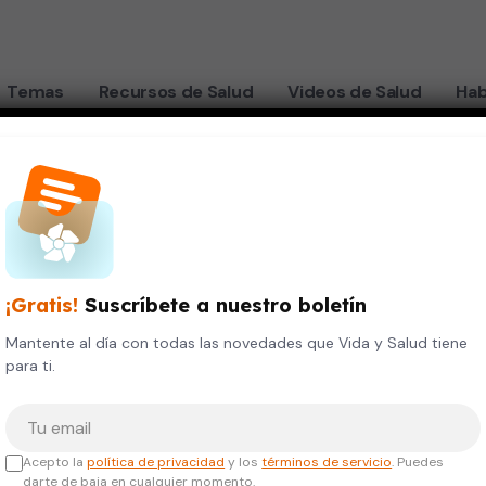
Temas
Recursos de Salud
Videos de Salud
Hab
olescentes: señales de alerta
es
¡Gratis!
Suscríbete a nuestro boletín
Mantente al día con todas las novedades que Vida y Salud tiene
para ti.
:
Tu correo electrónico
Acepto la
política de privacidad
y los
términos de servicio
. Puedes
darte de baja en cualquier momento.