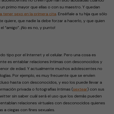
as adolescentes no creen que han sido abusadas cuando
n un primo mayor que ellas o con su maestro. Y quedan
 a tener sexo en la primera cita
. Enséñale a tu hija que sólo
 quiere, que nadie la debe forzar a hacerlo, y que quien
el “amigo”. ¡No es no, y punto!
do tipo por el Internet y el celular. Pero una cosa es
ente es entablar relaciones íntimas con desconocidos y
s menor de edad. Y actualmente muchos adolescentes no
logías. Por ejemplo, es muy frecuente que se envíen
cluso hasta con desconocidos, y eso los puede llevar a
rmación privada o fotografías íntimas (
sextear
) con sus
witter sin saber cuál será el uso que los demás pueden
entablan relaciones virtuales con desconocidos quienes
s a ciegas con fines sexuales.