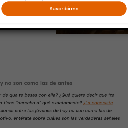
lerta
Suscribirme
endly
oy no son como las de antes
r de que te besas con ella? ¿Qué quiere decir que “te
go tiene “derecho a” qué exactamente?
¿La conociste
ciones entre los jóvenes de hoy no son como las de
otivo, entérate sobre cuáles son las verdaderas señales