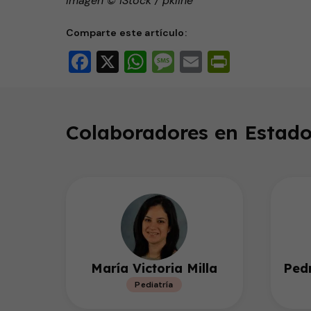
Imagen © iStock / pkline
Comparte este artículo:
Facebook
X
WhatsApp
Message
Email
PrintFri
Colaboradores en Estado
María Victoria Milla
Ped
Pediatría