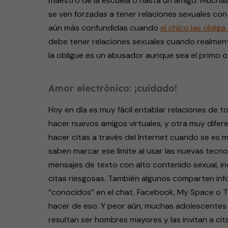
maestro de la escuela o hasta un amigo. Much
se ven forzadas a tener relaciones sexuales co
aún más confundidas cuando
el chico las obliga
debe tener relaciones sexuales cuando realmente
la obligue es un abusador aunque sea el primo o 
Amor electrónico: ¡cuidado!
Hoy en día es muy fácil entablar relaciones de to
hacer nuevos amigos virtuales, y otra muy difer
hacer citas a través del Internet cuando se e
saben marcar ese límite al usar las nuevas tecno
mensajes de texto con alto contenido sexual, in
citas riesgosas. También algunos comparten info
“conocidos” en el chat, Facebook, My Space o T
hacer de eso. Y peor aún, muchas adolescentes 
resultan ser hombres mayores y las invitan a cita