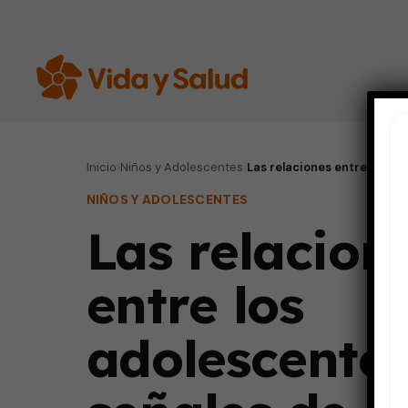
Inicio
›
Niños y Adolescentes
›
Las relaciones entre los ad
NIÑOS Y ADOLESCENTES
Las relacion
entre los
adolescentes