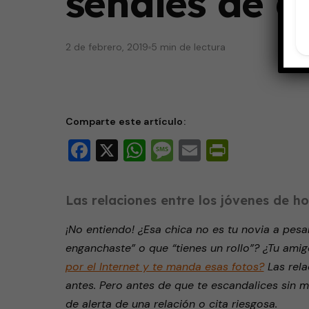
señales de a
2 de febrero, 2019
5 min de lectura
Comparte este artículo:
Facebook
X
WhatsApp
Message
Email
PrintFri
Las relaciones entre los jóvenes de h
¡No entiendo! ¿Esa chica no es tu novia a pesa
enganchaste” o que “tienes un rollo”? ¿Tu ami
por el Internet y te manda esas fotos?
Las rela
antes. Pero antes de que te escandalices sin m
de alerta de una relación o cita riesgosa.