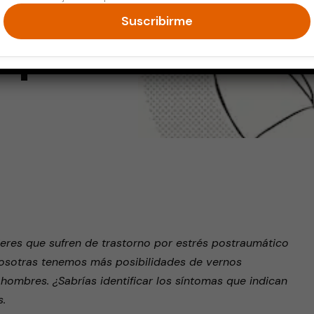
Suscribirme
 peso
endly
eres que sufren de trastorno por estrés postraumático
nosotras tenemos más posibilidades de vernos
hombres. ¿Sabrías identificar los síntomas que indican
.