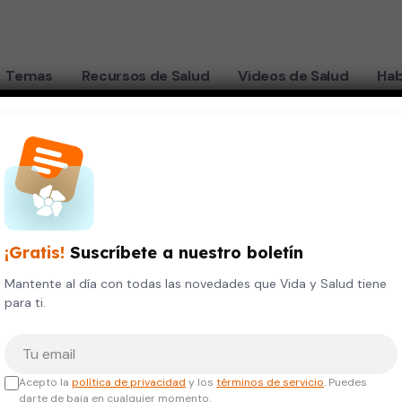
Temas
Recursos de Salud
Videos de Salud
Hab
ujeres aumenten de peso
nes
¡Gratis!
Suscríbete a nuestro boletín
Mantente al día con todas las novedades que Vida y Salud tiene
para ti.
Tu correo electrónico
r que
Acepto la
política de privacidad
y los
términos de servicio
. Puedes
darte de baja en cualquier momento.