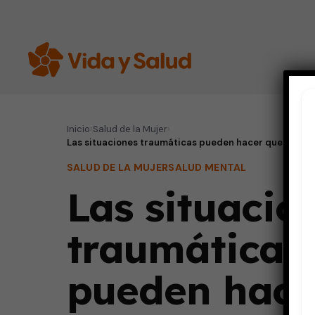
Inicio
›
Salud de la Mujer
›
Las situaciones traumáticas pueden hacer que las m
SALUD DE LA MUJER
SALUD MENTAL
Las situacio
traumáticas
pueden hace