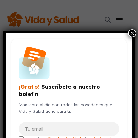
×
Inicio
›
Vida Saludable
›
Lo que debes saber sobre el Síndrome de Marfan
VIDA SALUDABLE
Lo que debes saber sobre el
¡Gratis!
Suscríbete a nuestro
Síndrome de Marfan
boletín
3 de julio, 2013
Mantente al día con todas las novedades que
9 min de lectura
Vida y Salud tiene para ti.
Tu correo electrónico