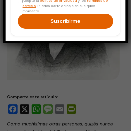
Acepto la
política de privacidad
y los
términos de
servicio
. Puedes darte de baja en cualquier
momento.
Suscribirme
Comparte este artículo:
Facebook
X
WhatsApp
Message
Email
PrintFriendly
Como muchísimas otras personas, quizás nunca