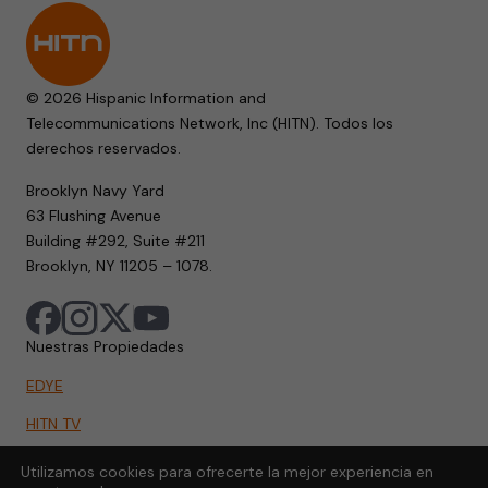
© 2026 Hispanic Information and
Telecommunications Network, Inc (HITN). Todos los
derechos reservados.
Brooklyn Navy Yard
63 Flushing Avenue
Building #292, Suite #211
Brooklyn, NY 11205 – 1078.
Nuestras Propiedades
EDYE
HITN TV
HITN.ORG
Utilizamos cookies para ofrecerte la mejor experiencia en