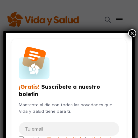
×
Inicio
›
Digestión y Nutrición
›
Los adolescentes siempre tienen hambre, pero no siempre
comen bien
DIGESTIÓN Y NUTRICIÓN
NIÑOS Y ADOLESCENTES
¡Gratis!
Suscríbete a nuestro
Los adolescentes siempre
boletín
tienen hambre, pero no siempre
comen bien
Mantente al día con todas las novedades que
Vida y Salud tiene para ti.
22 de noviembre, 2016
4 min de lectura
Tu correo electrónico