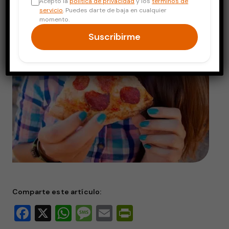
Acepto la
política de privacidad
y los
términos de
servicio
. Puedes darte de baja en cualquier
momento.
Suscribirme
Comparte este artículo:
Facebook
X
WhatsApp
Message
Email
PrintFriendly