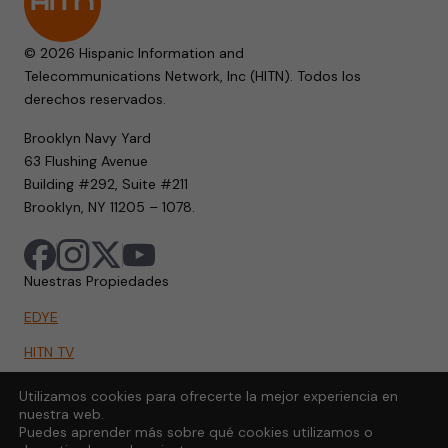
© 2026 Hispanic Information and
Telecommunications Network, Inc (HITN). Todos los
derechos reservados.
Brooklyn Navy Yard
63 Flushing Avenue
Building #292, Suite #211
Brooklyn, NY 11205 – 1078.
Nuestras Propiedades
EDYE
HITN TV
HITN.ORG
Utilizamos cookies para ofrecerte la mejor experiencia en
nuestra web.
HITN GO
Puedes aprender más sobre qué cookies utilizamos o