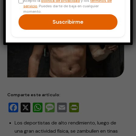
Acepto la
política de privacidad
y los
términos de
servicio
. Puedes darte de baja en cualquier
momento.
Suscribirme
Comparte este artículo:
Facebook
X
WhatsApp
Message
Email
PrintFriendly
Los deportistas de alto rendimiento, luego de
una gran actividad física, se zambullen en tinas