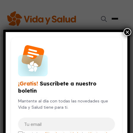
×
Inicio
›
Vida Saludable
›
Los beneficios de darte un baño frío
VIDA SALUDABLE
Los beneficios de darte un
baño frío
¡Gratis!
Suscríbete a nuestro
boletín
12 de marzo, 2024
5 min de lectura
Mantente al día con todas las novedades que
Vida y Salud tiene para ti.
Tu correo electrónico