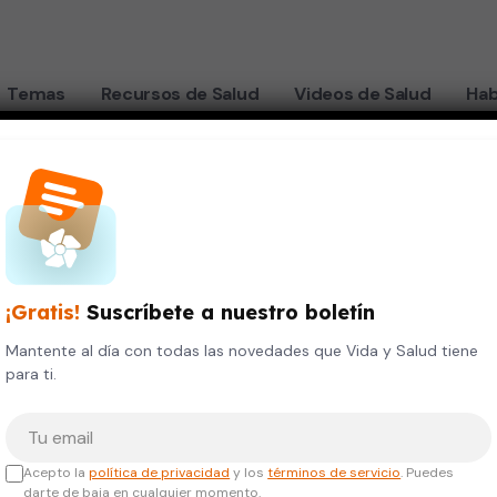
Temas
Recursos de Salud
Videos de Salud
Hab
car el Alzheimer
rían
¡Gratis!
Suscríbete a nuestro boletín
Mantente al día con todas las novedades que Vida y Salud tiene
para ti.
 el
Tu correo electrónico
Acepto la
política de privacidad
y los
términos de servicio
. Puedes
darte de baja en cualquier momento.