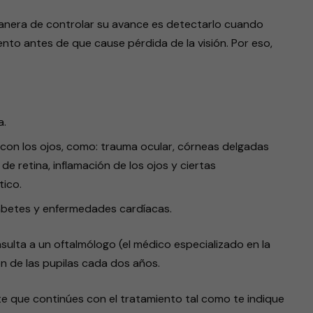
manera de controlar su avance es detectarlo cuando
iento antes de que cause pérdida de la visión. Por eso,
a.
 con los ojos, como: trauma ocular, córneas delgadas
 de retina, inflamación de los ojos y ciertas
tico.
abetes y enfermedades cardíacas.
nsulta a un oftalmólogo (el médico especializado en la
ón de las pupilas cada dos años.
te que continúes con el tratamiento tal como te indique