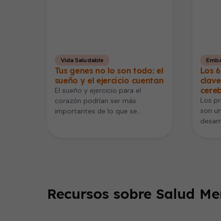
Vida Saludable
Emba
Tus genes no lo son todo: el
Los 6
sueño y el ejercicio cuentan
clave
cereb
El sueño y ejercicio para el
Los p
corazón podrían ser más
son un
importantes de lo que se
desarr
pensaba. Un nuevo estudio
nuevo 
publicado…
Recursos sobre Salud Men