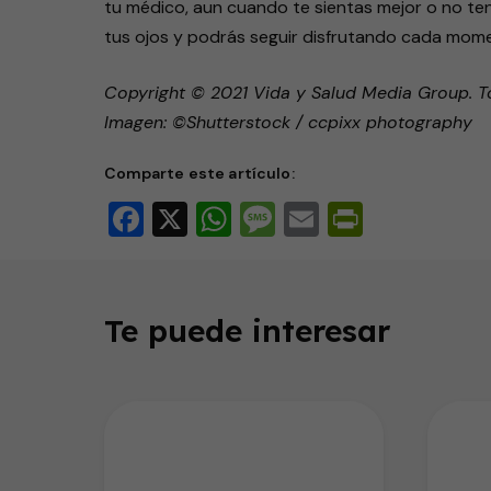
tu médico, aun cuando te sientas mejor o no te
tus ojos y podrás seguir disfrutando cada momen
Copyright © 2021 Vida y Salud Media Group. T
Imagen: ©Shutterstock / ccpixx photography
Comparte este artículo:
Facebook
X
WhatsApp
Message
Email
PrintFri
Te puede interesar