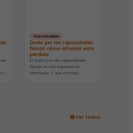
Vida Saludable
 de
Duelo por las capacidades
físicas: cómo afrontar esta
pérdida
más
El duelo por las capacidades
físicas es una experiencia
r la
silenciosa. Y que muchas
personas viven después de una
enfermedad, un…
Ver todos