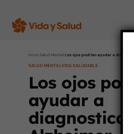
Inicio
›
Salud Mental
›
Los ojos podrían ayudar a diagnosti
SALUD MENTAL
VIDA SALUDABLE
Los ojos pod
ayudar a
diagnosticar