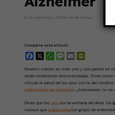
Alzheimer
12 de septiembre, 2021
4 min de lectura
Comparte este artículo:
Facebook
X
WhatsApp
Message
Email
PrintFri
Nuestro cuerpo es todo uno y sus partes se vi
están totalmente desconectadas. Toma como ej
vincula la salud de los ojos con la del cerebro
enfermedad del Alzheimer
. ¿Interesante, no es
Dicen que los
ojos
son la ventana del alma. De i
conoce que
el glaucoma
(un grupo de enfermeda