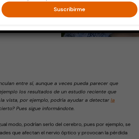
Suscribirme
endly
nculan entre sí, aunque a veces pueda parecer que
emplo los resultados de un estudio reciente que
: la vista, por ejemplo, podría ayudar a detectar
la
 cierto? Pues sigue informándote.
gual modo, podrían serlo del cerebro, pues por ejemplo, se
des que afectan el nervio óptico y provocan la pérdida