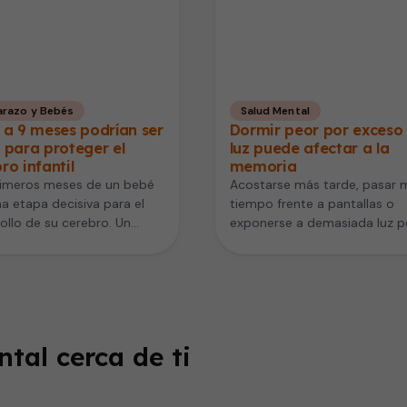
razo y Bebés
Salud Mental
 a 9 meses podrían ser
Dormir peor por exceso
 para proteger el
luz puede afectar a la
ro infantil
memoria
rimeros meses de un bebé
Acostarse más tarde, pasar 
a etapa decisiva para el
tiempo frente a pantallas o
ollo de su cerebro. Un
exponerse a demasiada luz po
estudio liderado…
noche puede parecer algo…
tal cerca de ti