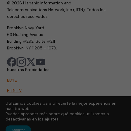
© 2026 Hispanic Information and
Telecommunications Network, Inc (HITN). Todos los
derechos reservados.
Brooklyn Navy Yard
63 Flushing Avenue
Building #292, Suite #211
Brooklyn, NY 11205 – 1078.
Nuestras Propiedades
EDYE
HITN TV
HITN.ORG
Utilizamos cookies para ofrecerte la mejor experiencia en
nuestra web.
HITN GO
Puedes aprender más sobre qué cookies utilizamos o
desactivarlas en los
ajustes
.
Aceptar