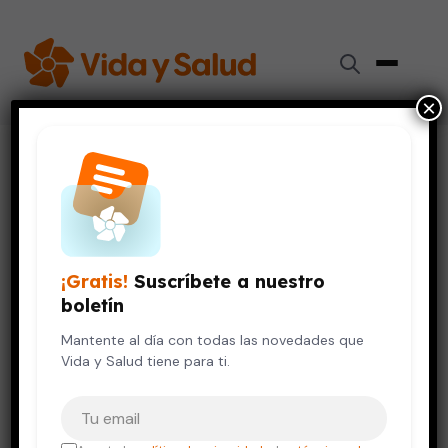
×
Inicio
›
Salud Mental
›
¿Más deprimido de la cuenta por el invierno? Entérate
sobre el trastorno afectivo estacional
SALUD MENTAL
¡Gratis!
Suscríbete a nuestro
¿Más deprimido de la cuenta
boletín
por el invierno? Entérate sobre
el trastorno afectivo estacional
Mantente al día con todas las novedades que
Vida y Salud tiene para ti.
7 de enero, 2010
5 min de lectura
Tu correo electrónico