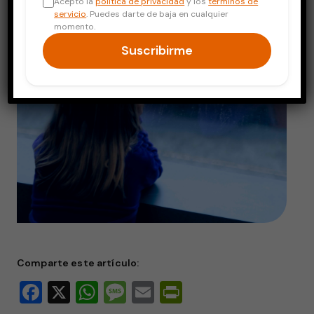
Acepto la
política de privacidad
y los
términos de
servicio
. Puedes darte de baja en cualquier
momento.
Suscribirme
Comparte este artículo:
Facebook
X
WhatsApp
Message
Email
PrintFriendly