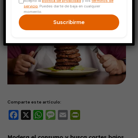
Acepto la
política de privacidad
y los
términos de
servicio
. Puedes darte de baja en cualquier
momento.
Suscribirme
Comparte este artículo:
Facebook
X
WhatsApp
Message
Email
PrintFriendly
Modera el consumo y busca cortes bajos