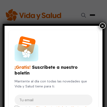
×
Inicio
›
Digestión y Nutrición
›
Come menos carne roja para mantener tu salud
DIGESTIÓN Y NUTRICIÓN
Come menos carne roja para
¡Gratis!
Suscríbete a nuestro
mantener tu salud
boletín
4 de abril, 2016
Mantente al día con todas las novedades que
4 min de lectura
Vida y Salud tiene para ti.
Tu correo electrónico