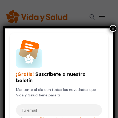
×
Inicio
›
Salud Mental
›
Narcolepsia, una enfermedad muy famosa pero
desconocida (Parte 2)
SALUD MENTAL
VIDA SALUDABLE
¡Gratis!
Suscríbete a nuestro
Narcolepsia, una enfermedad
boletín
muy famosa pero desconocida
(Parte 2)
Mantente al día con todas las novedades que
Vida y Salud tiene para ti.
25 de septiembre, 2022
5 min de lectura
Tu correo electrónico