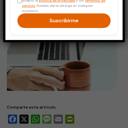
Acepto la
política de privacidad
y los
términos de
servicio
. Puedes darte de baja en cualquier
momento.
Suscribirme
Comparte este artículo:
Facebook
X
WhatsApp
Message
Email
PrintFriendly