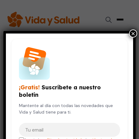
×
Inicio
›
Digestión y Nutrición
›
No basta comer más frutas y verduras para perder peso
DIGESTIÓN Y NUTRICIÓN
No basta comer más frutas y
¡Gratis!
Suscríbete a nuestro
verduras para perder peso
boletín
1 de enero, 2021
Mantente al día con todas las novedades que
4 min de lectura
Vida y Salud tiene para ti.
Tu correo electrónico