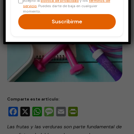
Acepto la
política de privacidad
y los
términos de
servicio
. Puedes darte de baja en cualquier
momento.
Suscribirme
Comparte este artículo:
Facebook
X
WhatsApp
Message
Email
PrintFriendly
Las frutas y las verduras son parte fundamental de