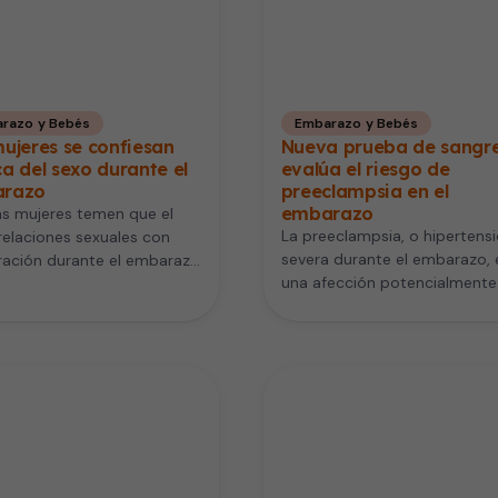
razo y Bebés
Embarazo y Bebés
ujeres se confiesan
Nueva prueba de sangr
a del sexo durante el
evalúa el riesgo de
razo
preeclampsia en el
embarazo
s mujeres temen que el
La preeclampsia, o hipertens
relaciones sexuales con
severa durante el embarazo, 
ración durante el embarazo
una afección potencialmente
n riesgo la salud del bebé.
peligrosa en sí misma. Pero si
se…