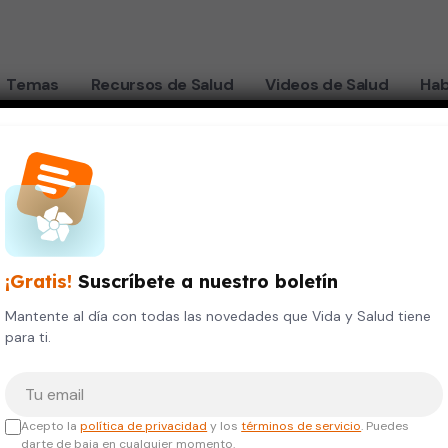
Temas
Recursos de Salud
Videos de Salud
Hab
barazo múltiple
"
¡Gratis!
Suscríbete a nuestro boletín
Mantente al día con todas las novedades que Vida y Salud tiene
para ti.
Tu correo electrónico
Acepto la
política de privacidad
y los
términos de servicio
. Puedes
darte de baja en cualquier momento.