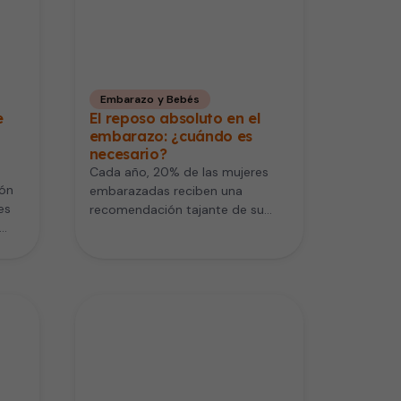
Embarazo y Bebés
e
El reposo absoluto en el
embarazo: ¿cuándo es
necesario?
Cada año, 20% de las mujeres
ión
embarazadas reciben una
es
recomendación tajante de su
obstetra: reposo absoluto en la
 no
cama por…