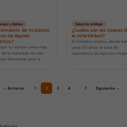
razo y Bebés
Salud de la Mujer
ecimiento de tu panza:
¿Cuáles son las causas 
so de líquido
la infertilidad?
ótico?
En Estados Unidos, desde ha
 que tu vientre crece más
unos 50 años, la tasa de
 de lo esperado es una
nacimiento de hijos por muje
ión frecuente, pero a
de un promedio…
 no se debe…
← Anterior
1
2
3
4
…
7
Siguiente →
Todos los