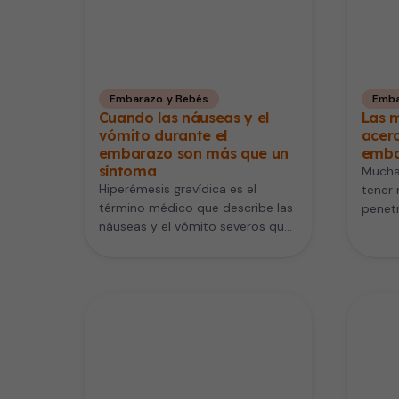
Embarazo y Bebés
Emba
Cuando las náuseas y el
Las m
vómito durante el
acerc
embarazo son más que un
emba
síntoma
Mucha
Hiperémesis gravídica es el
tener 
término médico que describe las
penet
náuseas y el vómito severos que
pone e
conducen a la deshidratación
¡Esto…
de…