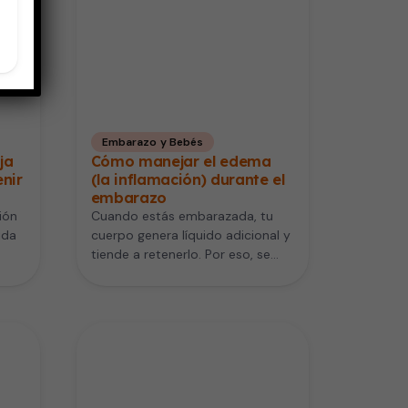
Embarazo y Bebés
ja
Cómo manejar el edema
enir
(la inflamación) durante el
embarazo
ión
Cuando estás embarazada, tu
ida
cuerpo genera líquido adicional y
tiende a retenerlo. Por eso, se
ner
puede presentar inflamación
(hinchazón) o…