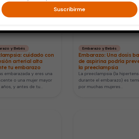
Suscribirme
razo y Bebés
Embarazo y Bebés
clampsia: cuidado con
Embarazo: Una dosis ba
esión arterial alta
de aspirina podría prev
nte tu embarazo
la preeclampsia
ás embarazada y eres una
La preeclampsia (la hipertens
scente o una mujer mayor
durante el embarazo) es tem
años, y antes de tu
por muchas mujeres
azo has…
embarazadas pues puede po
en riesgo su salud…