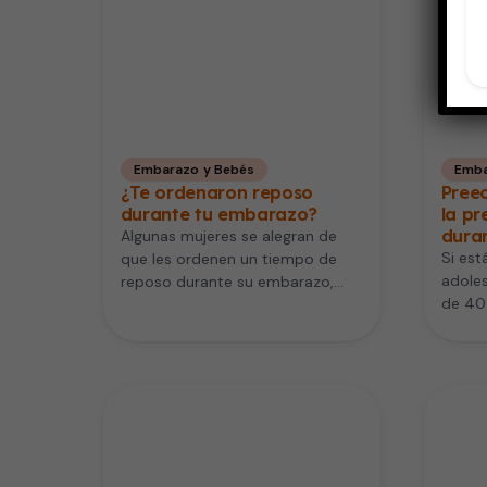
Embarazo y Bebés
Emba
¿Te ordenaron reposo
Pree
durante tu embarazo?
la pr
dura
Algunas mujeres se alegran de
Si est
que les ordenen un tiempo de
adole
reposo durante su embarazo,
de 40 
pues quieren descansar. En
embar
cambio,…