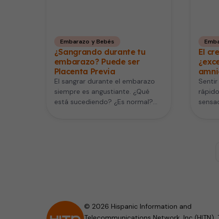
Embarazo y Bebés
Emba
¿Sangrando durante tu
El cr
embarazo? Puede ser
¿exce
Placenta Previa
amni
El sangrar durante el embarazo
Sentir
siempre es angustiante. ¿Qué
rápido
está sucediendo? ¿Es normal?
sensac
¿Está a salvo tu bebé? Miles de…
veces
© 2026 Hispanic Information and
Telecommunications Network, Inc (HITN). 