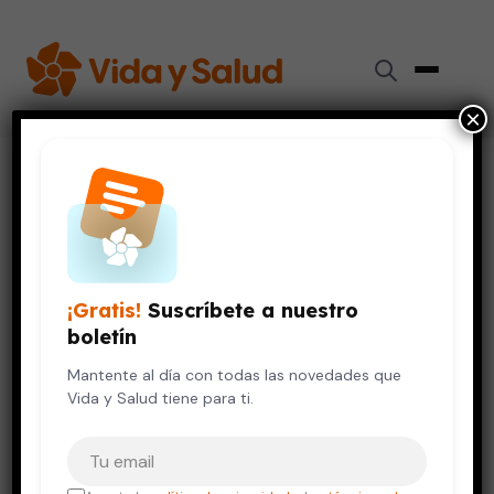
×
Inicio
›
Vida Saludable
›
Por qué llevar un diario de ejercicios
VIDA SALUDABLE
Por qué llevar un diario de
ejercicios
¡Gratis!
Suscríbete a nuestro
boletín
7 de marzo, 2011
5 min de lectura
Mantente al día con todas las novedades que
Vida y Salud tiene para ti.
Tu correo electrónico