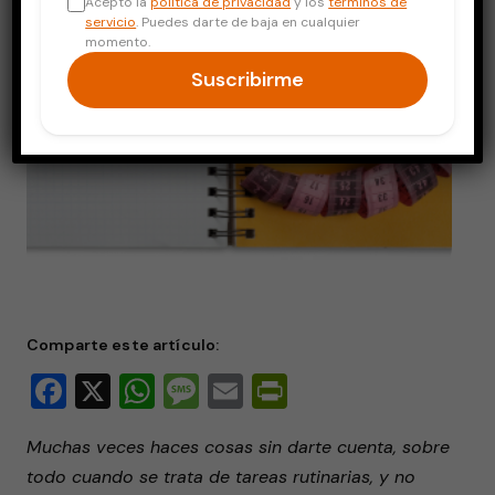
Acepto la
política de privacidad
y los
términos de
servicio
. Puedes darte de baja en cualquier
momento.
Suscribirme
Comparte este artículo:
Facebook
X
WhatsApp
Message
Email
PrintFriendly
Muchas veces haces cosas sin darte cuenta, sobre
todo cuando se trata de tareas rutinarias, y no