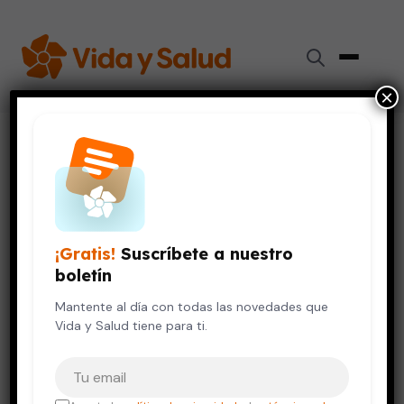
×
Inicio
›
Digestión y Nutrición
›
¿Sabes cuántas calorías tiene esa comida rápida?
DIGESTIÓN Y NUTRICIÓN
VIDA SALUDABLE
¿Sabes cuántas calorías tiene
¡Gratis!
Suscríbete a nuestro
esa comida rápida?
boletín
17 de junio, 2013
Mantente al día con todas las novedades que
4 min de lectura
Vida y Salud tiene para ti.
Tu correo electrónico