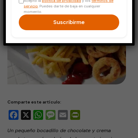
Acepto la
política de privacidad
y los
términos de
servicio
. Puedes darte de baja en cualquier
momento.
Suscribirme
Comparte este artículo:
Facebook
X
WhatsApp
Message
Email
PrintFriendly
Un pequeño bocadillo de chocolate y crema