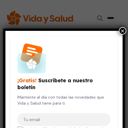
×
Inicio
›
Vida Saludable
›
Si empiezas un programa de ejercicios, ¡ve despacio para
evitar lesiones!
VIDA SALUDABLE
¡Gratis!
Suscríbete a nuestro
Si empiezas un programa de
boletín
ejercicios, ¡ve despacio para
evitar lesiones!
Mantente al día con todas las novedades que
Vida y Salud tiene para ti.
18 de enero, 2020
4 min de lectura
Tu correo electrónico