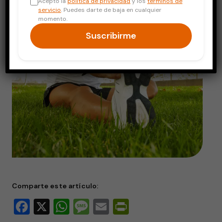
Acepto la
política de privacidad
y los
términos de
servicio
. Puedes darte de baja en cualquier
momento.
Suscribirme
Comparte este artículo:
Facebook
X
WhatsApp
Message
Email
PrintFriendly