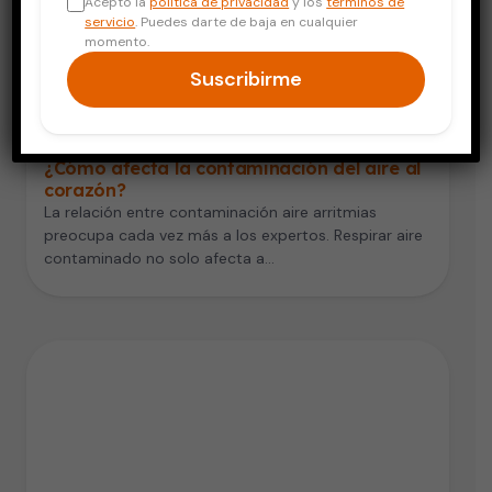
Acepto la
política de privacidad
y los
términos de
servicio
. Puedes darte de baja en cualquier
momento.
Suscribirme
Corazón
¿Cómo afecta la contaminación del aire al
corazón?
La relación entre contaminación aire arritmias
preocupa cada vez más a los expertos. Respirar aire
contaminado no solo afecta a…