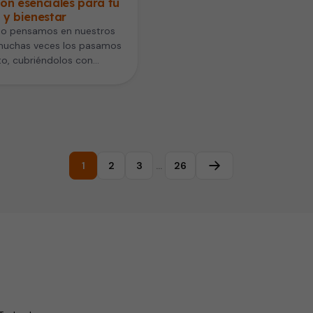
on esenciales para tu
 y bienestar
o pensamos en nuestros
 muchas veces los pasamos
to, cubriéndolos con
os ajustados o de moda sin
derar…
1
2
3
…
26
Página siguiente