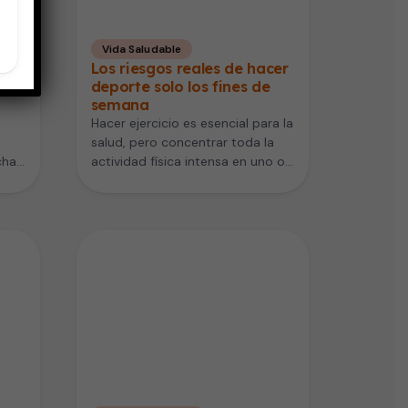
Vida Saludable
Los riesgos reales de hacer
deporte solo los fines de
semana
Hacer ejercicio es esencial para la
salud, pero concentrar toda la
chas
actividad física intensa en uno o
dos días —como…