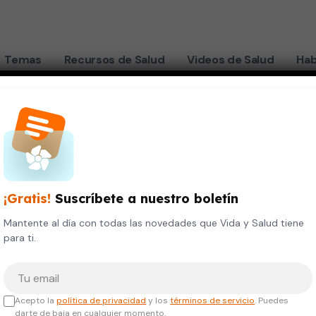
Temas
Recursos de Salud
Videos de Salud
Hab
¡Gratis!
Suscríbete a nuestro boletín
Mantente al día con todas las novedades que Vida y Salud tiene
para ti.
Tu correo electrónico
Acepto la
política de privacidad
y los
términos de servicio
. Puedes
darte de baja en cualquier momento.