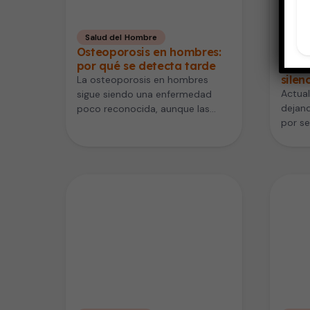
Salud del Hombre
Cora
Osteoporosis en hombres:
Síndr
por qué se detecta tarde
meta
silen
La osteoporosis en hombres
Actual
sigue siendo una enfermedad
dejand
poco reconocida, aunque las
por s
consecuencias pueden ser
(coraz
graves. Muchas veces se asocia…
sus si