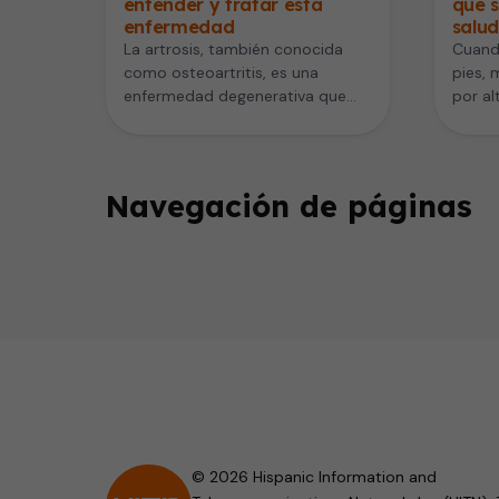
entender y tratar esta
qué s
enfermedad
salud
La artrosis, también conocida
Cuand
como osteoartritis, es una
pies,
enfermedad degenerativa que
por al
afecta las articulaciones y
zapat
representa una de las
consi
principales…
Navegación de páginas
© 2026 Hispanic Information and