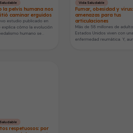
 Saludable
Vida Saludable
 la pelvis humana nos
Fumar, obesidad y virus:
itió caminar erguidos
amenazas para tus
articulaciones
vo estudio publicado en
Más de 58 millones de adulto
 explica cómo la evolución
Estados Unidos viven con un
ipedalismo humano se
enfermedad reumática. Y, au
 en dos cambios clave en…
muchos piensan en estas…
 Saludable
tos respetuosos: por