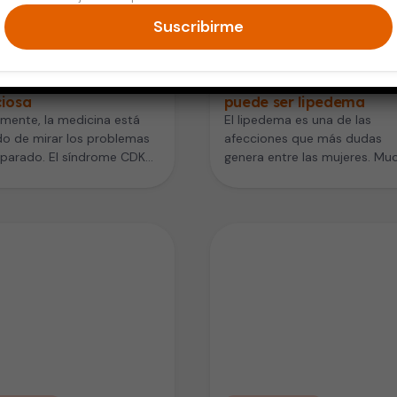
Suscribirme
zón
Salud de la Mujer
ome corazón, riñón,
Cuando la grasa en las
bolismo: alerta
piernas no es obesidad
ciosa
puede ser lipedema
mente, la medicina está
El lipedema es una de las
o de mirar los problemas
afecciones que más dudas
eparado. El síndrome CDK
genera entre las mujeres. Mu
ón, riñón, metabolismo, por
buscan entender qué es el…
glas…