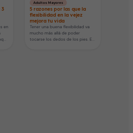
Adultos Mayores
 3
5 razones por las que la
flexibilidad en la vejez
mejora tu vida
s en
Tener una buena flexibilidad va
a
mucho más allá de poder
nque
tocarse los dedos de los pies. Es
un pilar fundamental…