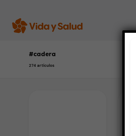
#
cadera
274 artículos