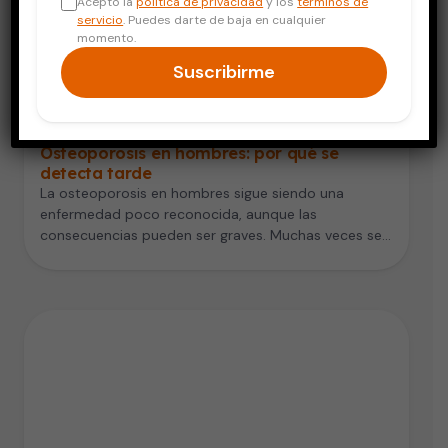
Acepto la
política de privacidad
y los
términos de
servicio
. Puedes darte de baja en cualquier
momento.
Suscribirme
Salud del Hombre
Osteoporosis en hombres: por qué se
detecta tarde
La osteoporosis en hombres sigue siendo una
enfermedad poco reconocida, aunque las
consecuencias pueden ser graves. Muchas veces se
asocia…