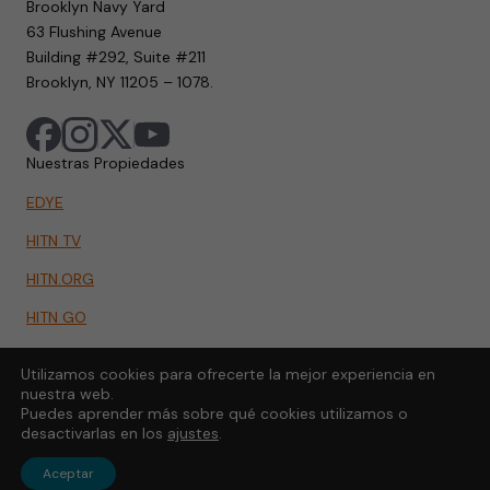
Brooklyn Navy Yard
63 Flushing Avenue
Building #292, Suite #211
Brooklyn, NY 11205 – 1078.
Nuestras Propiedades
EDYE
HITN TV
HITN.ORG
HITN GO
Utilizamos cookies para ofrecerte la mejor experiencia en
nuestra web.
Puedes aprender más sobre qué cookies utilizamos o
desactivarlas en los
ajustes
.
Aceptar