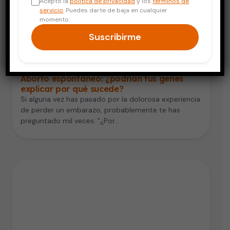
Acepto la
política de privacidad
y los
términos de
servicio
. Puedes darte de baja en cualquier
momento.
Suscribirme
Salud de la Mujer
Aborto espontáneo: ¿podrían tus genes
explicar por qué sucede?
Si alguna vez has pasado por la dolorosa experiencia
de perder un embarazo, probablemente te has
preguntado mil veces: "¿Por…