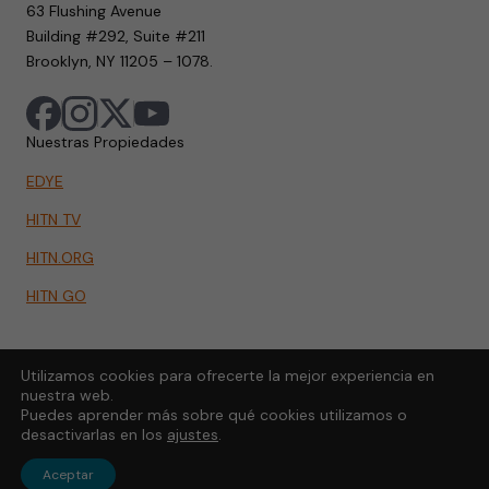
63 Flushing Avenue
Building #292, Suite #211
Brooklyn, NY 11205 – 1078.
Nuestras Propiedades
EDYE
HITN TV
HITN.ORG
HITN GO
Utilizamos cookies para ofrecerte la mejor experiencia en
nuestra web.
Puedes aprender más sobre qué cookies utilizamos o
desactivarlas en los
ajustes
.
Aceptar