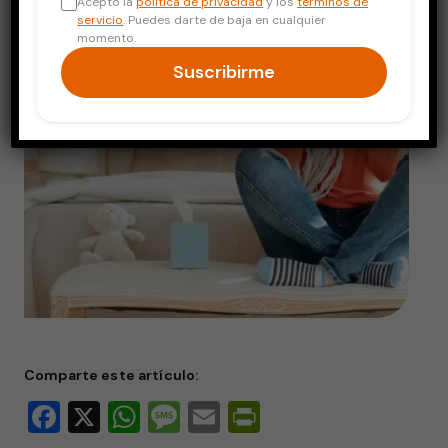
Acepto la
política de privacidad
y los
términos de
servicio
. Puedes darte de baja en cualquier
momento.
Suscribirme
Comparte este artículo:
Facebook
X
WhatsApp
Message
Email
PrintFriendly