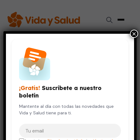
×
Inicio
›
Respiración y Pulmones
›
La diabetes y la gripe (influenza): como evitar las
complicaciones
DIABETES
RESPIRACIÓN Y PULMONES
¡Gratis!
Suscríbete a nuestro
La diabetes y la gripe
boletín
(influenza): como evitar las
complicaciones
Mantente al día con todas las novedades que
Vida y Salud tiene para ti.
24 de septiembre, 2020
6 min de lectura
Tu correo electrónico