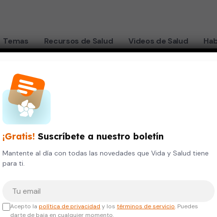
Temas
Recursos de Salud
Videos de Salud
Hab
¡Gratis!
Suscríbete a nuestro boletín
Mantente al día con todas las novedades que Vida y Salud tiene
para ti.
Tu correo electrónico
Acepto la
política de privacidad
y los
términos de servicio
. Puedes
darte de baja en cualquier momento.