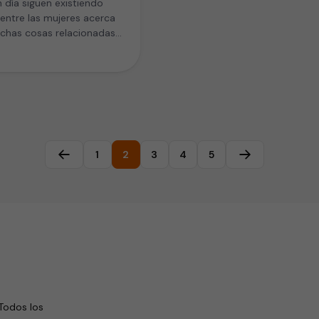
 día siguen existiendo
entre las mujeres acerca
chas cosas relacionadas
 salud de su vagina.…
1
2
3
4
5
Página anterior
Página siguien
Todos los