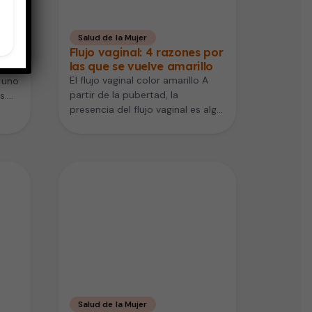
Salud de la Mujer
mes
Flujo vaginal: 4 razones por
las que se vuelve amarillo
El flujo vaginal color amarillo A
 uno
partir de la pubertad, la
s.
presencia del flujo vaginal es algo
común y hasta…
Salud de la Mujer