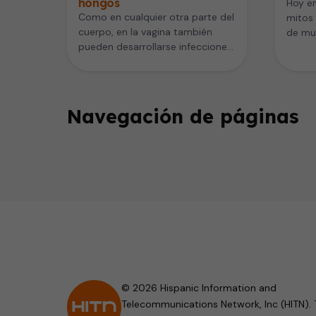
hongos
Hoy en
Como en cualquier otra parte del
mitos 
cuerpo, en la vagina también
de mu
pueden desarrollarse infecciones,
con la
y en contra de lo que…
Navegación de páginas
© 2026 Hispanic Information and
Telecommunications Network, Inc (HITN). 