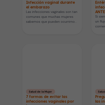
Infección vaginal durante
Entér
el embarazo
infec
ANTES
Las infecciones vaginales son tan
Si sie
comunes que muchas mujeres
un flu
sabemos que pueden ocurrirnos
corrie
varias veces en la vida y
compr
estamos…
Salud de la Mujer
Salud
7 formas de evitar las
Preg
infecciones vaginales por
las i