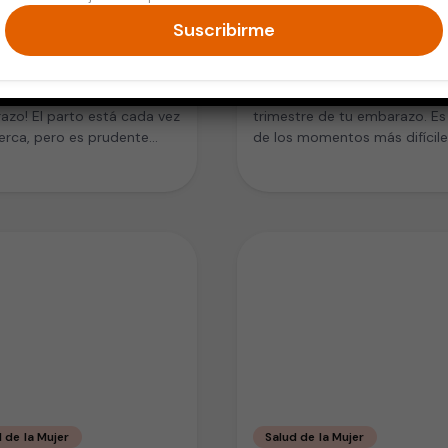
Suscribirme
razo y Bebés
Embarazo y Bebés
razo: el octavo mes
Embarazo: el séptimo 
enes ocho meses de
Empiezas el tercer y último
zo! El parto está cada vez
trimestre de tu embarazo. Es
rca, pero es prudente
de los momentos más difícile
r hasta que tu…
Aunque los primeros meses…
 de la Mujer
Salud de la Mujer