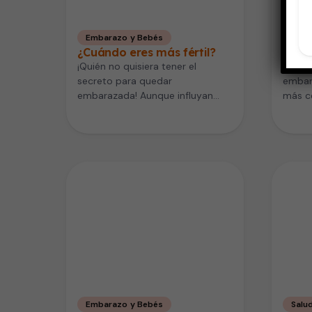
Embarazo y Bebés
Emba
¿Cuándo eres más fértil?
Emba
¡Quién no quisiera tener el
¡Ya ti
secreto para quedar
embara
embarazada! Aunque influyan
más ce
tantas cosas a la vez para que
espera
suceda, parte…
Embarazo y Bebés
Salud