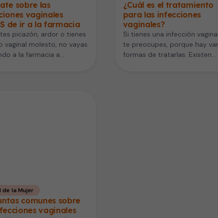
ate sobre las
¿Cuál es el tratamiento
ciones vaginales
para las infecciones
 de ir a la farmacia
vaginales?
ntes picazón, ardor o tienes
Si tienes una infección vagina
jo vaginal molesto, no vayas
te preocupes, porque hay var
ndo a la farmacia a
formas de tratarlas. Existen
ar cualquier producto…
varios tratamientos que se
venden…
 de la Mujer
untas comunes sobre
nfecciones vaginales