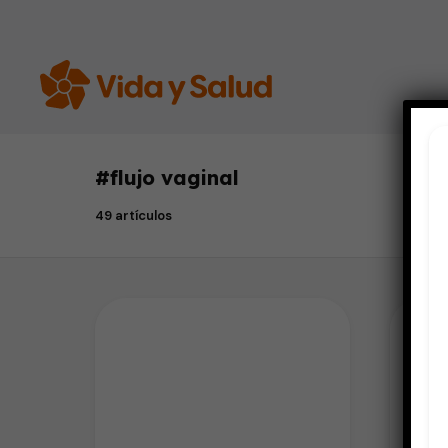
#
flujo vaginal
49 artículos