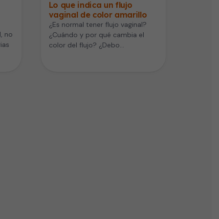
Lo que indica un flujo
vaginal de color amarillo
¿Es normal tener flujo vaginal?
l, no
¿Cuándo y por qué cambia el
ias
color del flujo? ¿Debo
preocuparme si tiene olor
fuerte?…