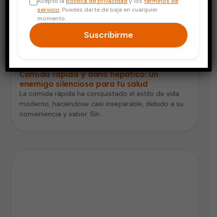
Acepto la
política de privacidad
y los
términos de
servicio
. Puedes darte de baja en cualquier
momento.
Suscribirme
Digestión y Nutrición
Comida rápida y daño hepático: un
enemigo silencioso para tu salud
La comida rápida ha conquistado el estilo de vida
moderno, haciéndose casi inseparable, debido a su
conveniencia y sabor. Sin…