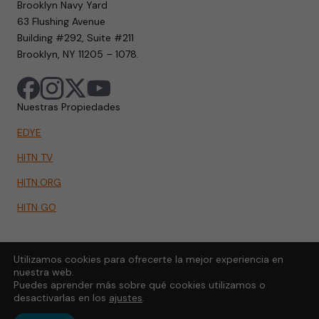
Brooklyn Navy Yard
63 Flushing Avenue
Building #292, Suite #211
Brooklyn, NY 11205 – 1078.
Nuestras Propiedades
EDYE
HITN TV
HITN.ORG
HITN GO
Utilizamos cookies para ofrecerte la mejor experiencia en
nuestra web.
Puedes aprender más sobre qué cookies utilizamos o
desactivarlas en los
ajustes
.