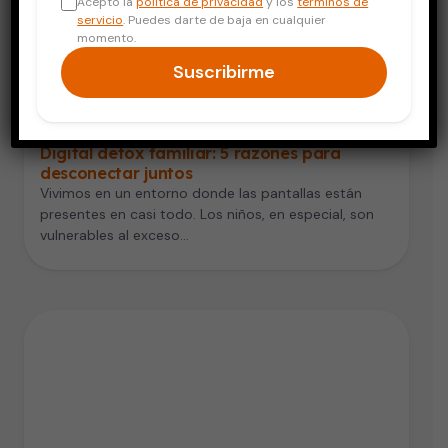
Acepto la
política de privacidad
y los
términos de
servicio
. Puedes darte de baja en cualquier
momento.
Suscribirme
Vida Saludable
Digital detox familiar: 5 razones para
desconectar juntos
Vivimos en un entorno donde las pantallas están
presentes en casi todo. Los niños, en especial, son
vulnerables al exceso…