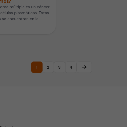
mos?
loma múltiple es un cáncer
 células plasmáticas. Estas
s se encuentran en la
a ósea, que es…
1
2
3
4
Página siguiente