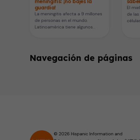
meningitis: ¡no bajes la
sabe
guardia!
El mie
La meningitis afecta a 9 millones
de las
de personas en el mundo.
célula
Latinoamérica tiene algunos
médul
países con alto número de casos.
…
Navegación de páginas
© 2026 Hispanic Information and