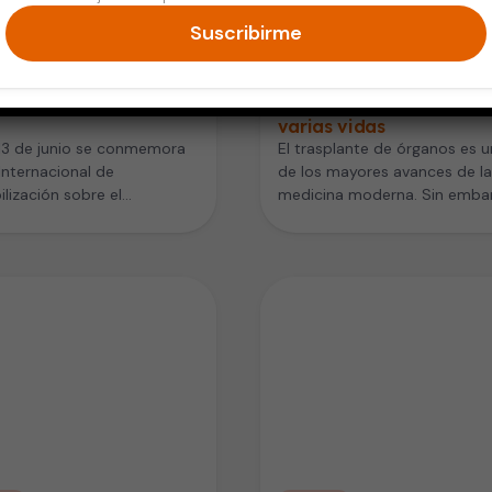
Suscribirme
 y Cuidado Personal
Vida Saludable
nismo: mucho más que
Trasplante de órganos: 
uestión de color de
viaje que puede salvar
varias vidas
13 de junio se conmemora
El trasplante de órganos es 
 Internacional de
de los mayores avances de la
ilización sobre el
medicina moderna. Sin emba
smo. Impulsado por las
muchas personas creen que
nes Unidas que…