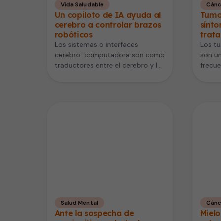
Vida Saludable
Cánc
Un copiloto de IA ayuda al
Tumor
cerebro a controlar brazos
sínto
robóticos
trat
Los sistemas o interfaces
Los tu
cerebro-computadora son como
son u
traductores entre el cerebro y las
frecue
máquinas: convierten las señales
afecta
nerviosas en órdenes…
centra
Salud Mental
Cánc
Ante la sospecha de
Mielo