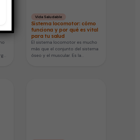
Vida Saludable
el
Sistema locomotor: cómo
funciona y por qué es vital
para tu salud
uno
El sistema locomotor es mucho
más que el conjunto del sistema
rgo,
óseo y el muscular. Es la
…
estructura que sostiene…