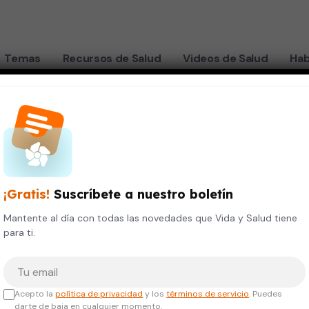
Temas
Recursos de Salud
Videos de Salud
Hab
¡Gratis!
Suscríbete a nuestro boletín
Mantente al día con todas las novedades que Vida y Salud tiene
para ti.
Tu correo electrónico
Acepto la
política de privacidad
y los
términos de servicio
. Puedes
darte de baja en cualquier momento.