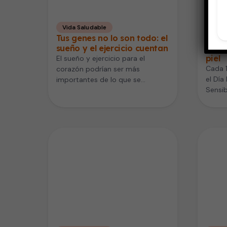
Vida Saludable
Piel
Tus genes no lo son todo: el
Albi
sueño y el ejercicio cuentan
una c
piel
El sueño y ejercicio para el
Cada 
corazón podrían ser más
el Día
importantes de lo que se
Sensib
pensaba. Un nuevo estudio
Albini
publicado…
Nacio