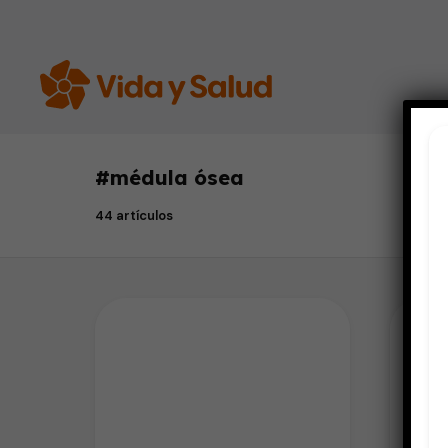
#
médula ósea
44 artículos