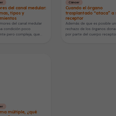
er
Cáncer
es del canal medular:
Cuando el órgano
mas, tipos y
trasplantado “ataca” a 
amientos
receptor
mores del canal medular
Además de que es posible un
na condición poco
rechazo de los órganos don
nte pero compleja, que
por parte del cuerpo recepto
 el sistema nervioso
también puede ocurrir al…
l debido a…
er
ma múltiple, ¿qué